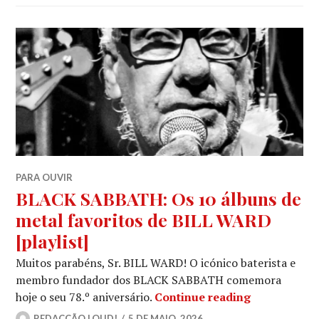
PARA OUVIR
BLACK SABBATH: Os 10 álbuns de
metal favoritos de BILL WARD
[playlist]
Muitos parabéns, Sr. BILL WARD! O icónico baterista e
membro fundador dos BLACK SABBATH comemora
BLACK SABBA
hoje o seu 78.º aniversário.
Continue reading
REDACÇÃO LOUD!
5 DE MAIO, 2026