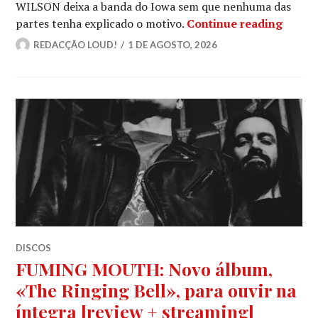
WILSON deixa a banda do Iowa sem que nenhuma das
SID W
partes tenha explicado o motivo.
Continue reading
REDACÇÃO LOUD!
1 DE AGOSTO, 2026
DISCOS
FUMING MOUTH: Novo álbum,
«The Ringing Bell», para ouvir na
íntegra [review + streaming]