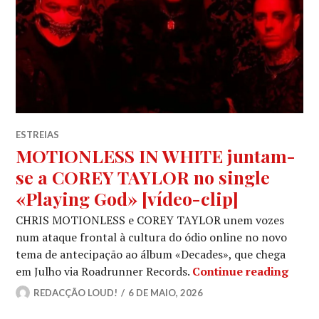
ESTREIAS
MOTIONLESS IN WHITE juntam-
se a COREY TAYLOR no single
«Playing God» [vídeo-clip]
CHRIS MOTIONLESS e COREY TAYLOR unem vozes
num ataque frontal à cultura do ódio online no novo
tema de antecipação ao álbum «Decades», que chega
MOTI
em Julho via Roadrunner Records.
Continue reading
REDACÇÃO LOUD!
6 DE MAIO, 2026