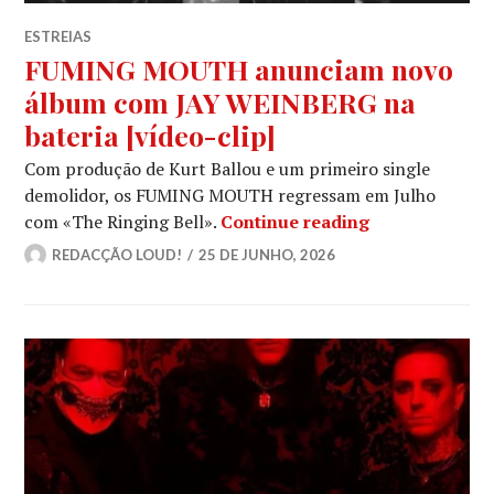
ESTREIAS
FUMING MOUTH anunciam novo
álbum com JAY WEINBERG na
bateria [vídeo-clip]
Com produção de Kurt Ballou e um primeiro single
demolidor, os FUMING MOUTH regressam em Julho
FUMING MOUTH
com «The Ringing Bell».
Continue reading
REDACÇÃO LOUD!
25 DE JUNHO, 2026