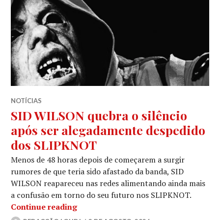
NOTÍCIAS
SID WILSON quebra o silêncio
após ser alegadamente despedido
dos SLIPKNOT
Menos de 48 horas depois de começarem a surgir
rumores de que teria sido afastado da banda, SID
WILSON reapareceu nas redes alimentando ainda mais
a confusão em torno do seu futuro nos SLIPKNOT.
SID WILSON quebra o silêncio após 
Continue reading