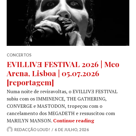
CONCERTOS
EVILLIVƎ FESTIVAL 2026 | Meo
Arena, Lisboa | 05.07.2026
[reportagem]
Numa noite de reviravoltas, o EVILLIVƎ FESTIVAL
subiu com os IMMINENCE, THE GATHERING,
CONVERGE e MASTODON, tropeçou com o
cancelamento dos MEGADETH e ressuscitou com
EVILLIVƎ FESTIVAL
MARILYN MANSON.
Continue reading
REDACÇÃO LOUD!
6 DE JULHO, 2026