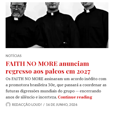
NOTÍCIAS
FAITH NO MORE anunciam
regresso aos palcos em 2027
Os FAITH NO MORE assinaram um acordo inédito com
a promotora brasileira 30e, que passará a coordenar as
futuras digressões mundiais do grupo — encerrando
FAITH NO 
anos de silêncio e incerteza.
Continue reading
REDACÇÃO LOUD!
16 DE JUNHO, 2026