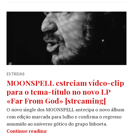
ESTREIAS
MOONSPELL estreiam vídeo-clip
para o tema-título no novo LP
«Far From God» [streaming]
O novo single dos MOONSPELL antecipa o novo álbum
com edição marcada para Julho e confirma o regresso
assumido ao universo gótico do grupo lisboeta.
MOONSPELL estreiam vídeo-clip para
Continue reading