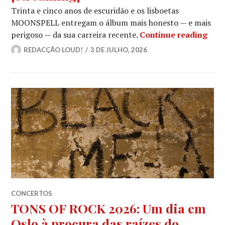
Trinta e cinco anos de escuridão e os lisboetas
MOONSPELL entregam o álbum mais honesto — e mais
MOON
perigoso — da sua carreira recente.
Continue reading
REDACÇÃO LOUD!
3 DE JULHO, 2026
CONCERTOS
TONS OF ROCK 2026: Um dia em
Oslo à procura das raízes do