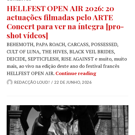
HELLFEST OPEN AIR 2026: 20
actuações filmadas pelo ARTE
Concert para ver na íntegra [pro-
shot vídeos]
BEHEMOTH, PAPA ROACH, CARCASS, POSSESSED,
CULT OF LUNA, THE HIVES, BLACK VEIL BRIDES,
DEICIDE, SEPTICFLESH, RISE AGAINST e muito, muito
mais, ao vivo na edição deste ano do festival francês
HELLFEST OPEN A
HELLFEST OPEN AIR.
Continue reading
REDACÇÃO LOUD!
22 DE JUNHO, 2026