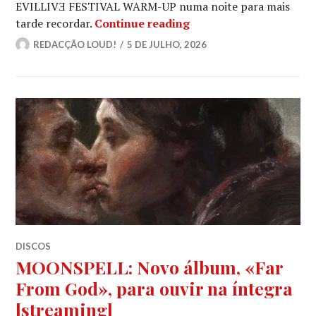
EVILLIVƎ FESTIVAL WARM-UP numa noite para mais
EVILLIVƎ FESTIVAL WAR
tarde recordar.
Continue reading
REDACÇÃO LOUD!
5 DE JULHO, 2026
DISCOS
MOONSPELL: Novo álbum, «Far
From God», para ouvir na íntegra
[streaming]