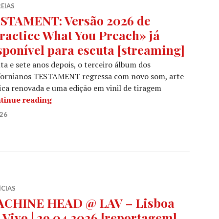
EIAS
STAMENT: Versão 2026 de
ractice What You Preach» já
sponível para escuta [streaming]
ta e sete anos depois, o terceiro álbum dos
ifornianos TESTAMENT regressa com novo som, arte
ica renovada e uma edição em vinil de tiragem
TESTAMENT: Versão 2026 de «Practice What 
tinue reading
026
ÍCIAS
CHINE HEAD @ LAV – Lisboa
 Vivo | 29.04.2026 [reportagem]