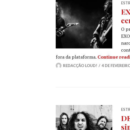
ESTR
EX
ce
O p
EXOD
narc
con
fora da plataforma.
Continue read
REDACÇÃO LOUD!
4 DE FEVEREIRO
ESTR
DE
si