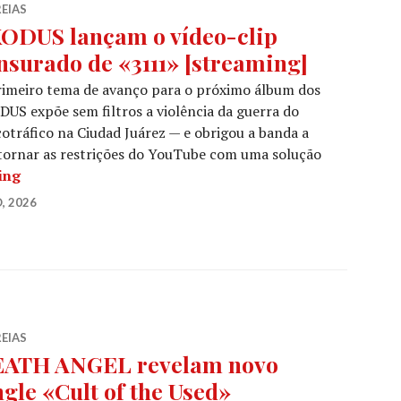
EIAS
ODUS lançam o vídeo-clip
nsurado de «3111» [streaming]
rimeiro tema de avanço para o próximo álbum dos
US expõe sem filtros a violência da guerra do
otráfico na Ciudad Juárez — e obrigou a banda a
tornar as restrições do YouTube com uma solução
EXODUS lançam o vídeo-clip censurado de «3111» [str
ing
, 2026
EIAS
ATH ANGEL revelam novo
ngle «Cult of the Used»