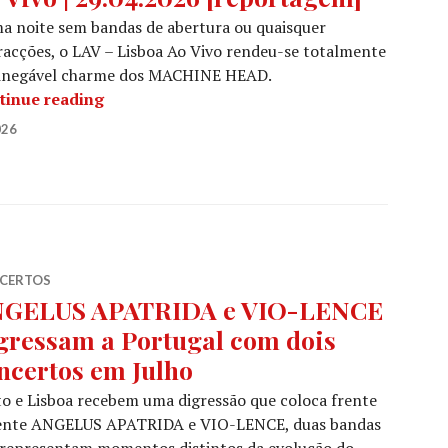
a noite sem bandas de abertura ou quaisquer
racções, o LAV – Lisboa Ao Vivo rendeu-se totalmente
 inegável charme dos MACHINE HEAD.
MACHINE HEAD @ LAV – Lisboa Ao Vivo | 29
tinue reading
026
CERTOS
GELUS APATRIDA e VIO-LENCE
gressam a Portugal com dois
ncertos em Julho
o e Lisboa recebem uma digressão que coloca frente
rente ANGELUS APATRIDA e VIO-LENCE, duas bandas
 representam momentos distintos da evolução do