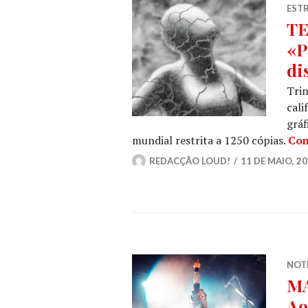
ESTR
TE
«P
di
Trin
cal
gráf
mundial restrita a 1250 cópias.
Con
REDACÇÃO LOUD!
11 DE MAIO, 2
NOT
MA
Ao