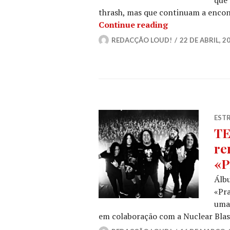
thrash, mas que continuam a encon
ANGELUS APATR
Continue reading
REDACÇÃO LOUD!
22 DE ABRIL, 2
ESTR
TE
re
«P
Álb
«Pra
uma 
em colaboração com a Nuclear Blas