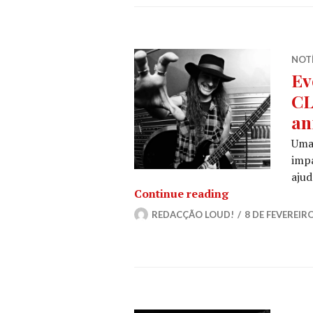
NOT
Ev
CL
an
Uma 
imp
aju
Evento virtual 
Continue reading
REDACÇÃO LOUD!
8 DE FEVEREIRO