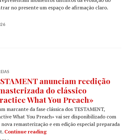
trar no presente um espaço de afirmação claro.
IDA e VIO-LENCE regressam a Portugal com dois concer
026
EIAS
STAMENT anunciam reedição
masterizada do clássico
ractice What You Preach»
um marcante da fase clássica dos TESTAMENT,
ctive What You Preach» vai ser disponibilizado com
nova remasterização e em edição especial preparada
TESTAMENT anunciam reedição remaste
t.
Continue reading