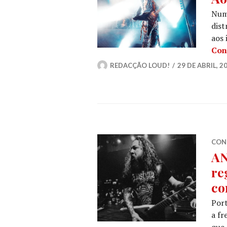
Num
dist
aos
Con
REDACÇÃO LOUD!
29 DE ABRIL, 2
CON
AN
re
co
Port
a f
que