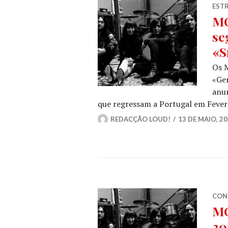
ESTR
MO
se
«S
Os 
«Ger
anun
que regressam a Portugal em Fever
REDACÇÃO LOUD!
13 DE MAIO, 2
CON
MO
20