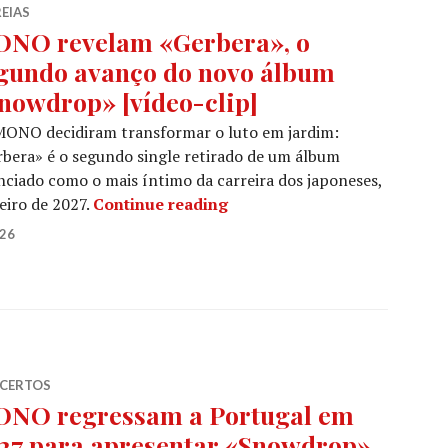
EIAS
NO revelam «Gerbera», o
gundo avanço do novo álbum
nowdrop» [vídeo-clip]
MONO decidiram transformar o luto em jardim:
bera» é o segundo single retirado de um álbum
ciado como o mais íntimo da carreira dos japoneses,
MONO revelam «Gerbera», o
eiro de 2027.
Continue reading
026
CERTOS
NO regressam a Portugal em
27 para apresentar «Snowdrop»