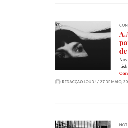
CON
A.
pa
de
Nova
Lisb
Con
REDACÇÃO LOUD!
27 DE MAIO, 2
NOT