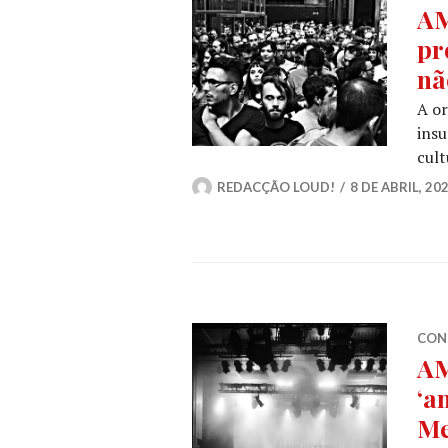
AM
pr
nã
A o
insu
cult
REDACÇÃO LOUD!
8 DE ABRIL, 20
CON
AM
‘a
Me