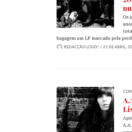
nu
Os j
anos
tota
bagagem um LP marcado pela perda
REDACÇÃO LOUD!
21 DE ABRIL, 2
CON
A.
Li
Após
A.A.
uma