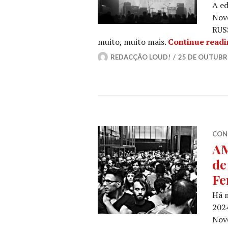
A ed
Nov
RUS
muito, muito mais.
Continue read
REDACÇÃO LOUD!
25 DE OUTUBR
CON
AM
de
Fe
Há m
2024
Nov