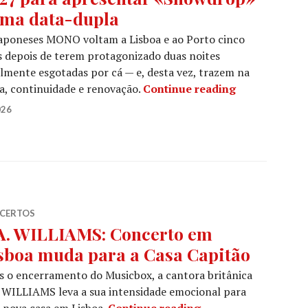
ma data-dupla
aponeses MONO voltam a Lisboa e ao Porto cinco
 depois de terem protagonizado duas noites
lmente esgotadas por cá — e, desta vez, trazem na
MONO regress
, continuidade e renovação.
Continue reading
026
CERTOS
A. WILLIAMS: Concerto em
sboa muda para a Casa Capitão
 o encerramento do Musicbox, a cantora britânica
 WILLIAMS leva a sua intensidade emocional para
A.A. WILLIAMS: Con
 nova casa em Lisboa.
Continue reading