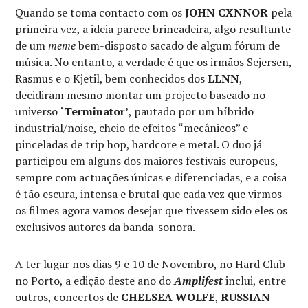
Quando se toma contacto com os
JOHN CXNNOR
pela
primeira vez, a ideia parece brincadeira, algo resultante
de um
meme
bem-disposto sacado de algum fórum de
música. No entanto, a verdade é que os irmãos Sejersen,
Rasmus e o Kjetil, bem conhecidos dos
LLNN
,
decidiram mesmo montar um projecto baseado no
universo
‘Terminator’
, pautado por um híbrido
industrial/noise, cheio de efeitos “mecânicos” e
pinceladas de trip hop, hardcore e metal. O duo já
participou em alguns dos maiores festivais europeus,
sempre com actuações únicas e diferenciadas, e a coisa
é tão escura, intensa e brutal que cada vez que virmos
os filmes agora vamos desejar que tivessem sido eles os
exclusivos autores da banda-sonora.
A ter lugar nos dias 9 e 10 de Novembro, no Hard Club
no Porto, a edição deste ano do
Amplifest
inclui, entre
outros, concertos de
CHELSEA WOLFE
,
RUSSIAN