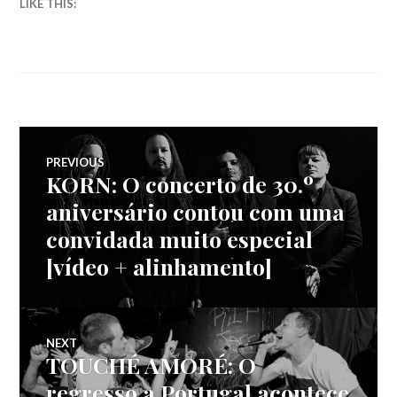
LIKE THIS:
Navegação
PREVIOUS
KORN: O concerto de 30.º
Previous
de
post:
aniversário contou com uma
convidada muito especial
artigos
[vídeo + alinhamento]
NEXT
TOUCHÉ AMORÉ: O
Next
post:
regresso a Portugal acontece