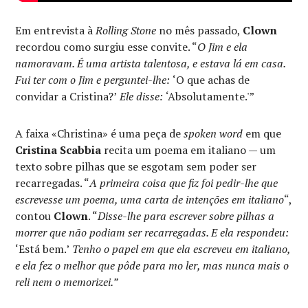
Em entrevista à
Rolling Stone
no mês passado,
Clown
recordou como surgiu esse convite. “
O Jim e ela
namoravam. É uma artista talentosa, e estava lá em casa.
Fui ter com o Jim e perguntei-lhe:
‘O que achas de
convidar a Cristina?’
Ele disse:
‘Absolutamente.'”
A faixa «Christina» é uma peça de
spoken word
em que
Cristina Scabbia
recita um poema em italiano — um
texto sobre pilhas que se esgotam sem poder ser
recarregadas. “
A primeira coisa que fiz foi pedir-lhe que
escrevesse um poema, uma carta de intenções em italiano
“,
contou
Clown
. “
Disse-lhe para escrever sobre pilhas a
morrer que não podiam ser recarregadas. E ela respondeu:
‘Está bem.’
Tenho o papel em que ela escreveu em italiano,
e ela fez o melhor que pôde para mo ler, mas nunca mais o
reli nem o memorizei.”