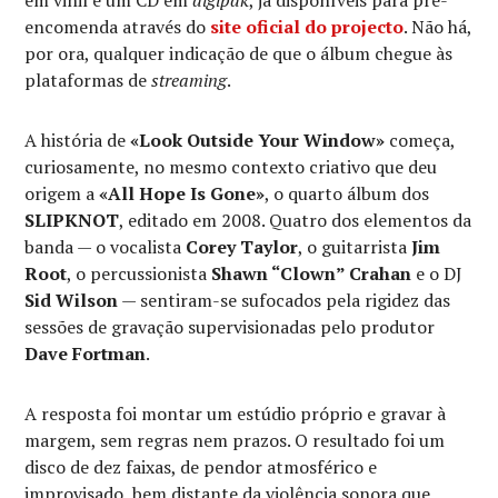
encomenda através do
site oficial do projecto
. Não há,
por ora, qualquer indicação de que o álbum chegue às
plataformas de
streaming
.
A história de
«Look Outside Your Window»
começa,
curiosamente, no mesmo contexto criativo que deu
origem a
«All Hope Is Gone»
, o quarto álbum dos
SLIPKNOT
, editado em 2008. Quatro dos elementos da
banda — o vocalista
Corey Taylor
, o guitarrista
Jim
Root
, o percussionista
Shawn “Clown” Crahan
e o DJ
Sid Wilson
— sentiram-se sufocados pela rigidez das
sessões de gravação supervisionadas pelo produtor
Dave Fortman
.
A resposta foi montar um estúdio próprio e gravar à
margem, sem regras nem prazos. O resultado foi um
disco de dez faixas, de pendor atmosférico e
improvisado, bem distante da violência sonora que