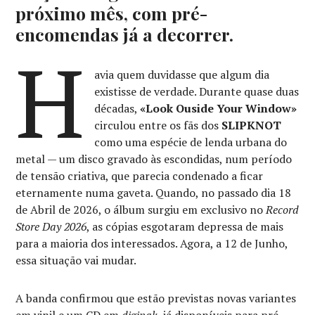
próximo mês, com pré-
encomendas já a decorrer.
H
avia quem duvidasse que algum dia
existisse de verdade. Durante quase duas
décadas,
«Look Ouside Your Window»
circulou entre os fãs dos
SLIPKNOT
como uma espécie de lenda urbana do
metal — um disco gravado às escondidas, num período
de tensão criativa, que parecia condenado a ficar
eternamente numa gaveta. Quando, no passado dia 18
de Abril de 2026, o álbum surgiu em exclusivo no
Record
Store Day 2026
, as cópias esgotaram depressa de mais
para a maioria dos interessados. Agora, a 12 de Junho,
essa situação vai mudar.
A banda confirmou que estão previstas novas variantes
em vinil e um CD em
digipak
, já disponíveis para pré-