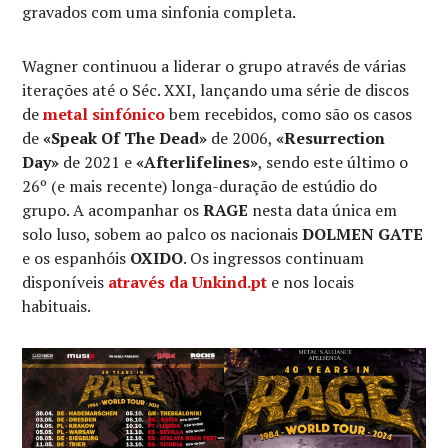
gravados com uma sinfonia completa.
Wagner continuou a liderar o grupo através de várias
iterações até o Séc. XXI, lançando uma série de discos
de
metal sinfónico
bem recebidos, como são os casos
de
«Speak Of The Dead»
de 2006,
«Resurrection
Day»
de 2021 e
«Afterlifelines»
, sendo este último o
26º (e mais recente) longa-duração de estúdio do
grupo. A acompanhar os
RAGE
nesta data única em
solo luso, sobem ao palco os nacionais
DOLMEN GATE
e os espanhóis
OXIDO
. Os ingressos continuam
disponíveis
através da Unkind.pt
e nos locais
habituais.