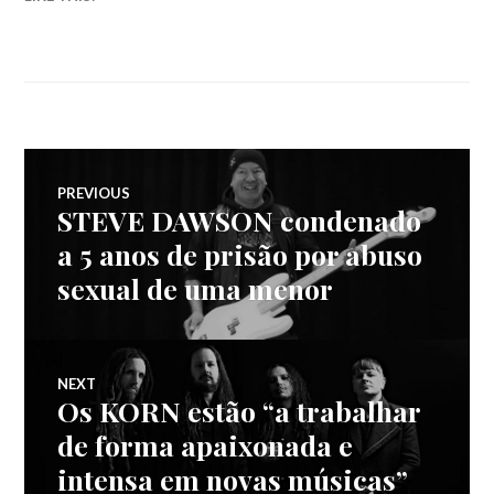
Navegação
PREVIOUS
STEVE DAWSON condenado
Previous
de
post:
a 5 anos de prisão por abuso
sexual de uma menor
artigos
NEXT
Os KORN estão “a trabalhar
Next
post:
de forma apaixonada e
intensa em novas músicas”