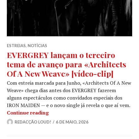
ESTREIAS
,
NOTÍCIAS
EVERGREY lançam o terceiro
tema de avanço para «Architects
Of A New Weave» [vídeo-clip]
Com estreia marcada para Junho, «Architects Of A New
Weave» chega dias antes dos EVERGREY fazerem
alguns espectáculos como convidados especiais dos
IRON MAIDEN — e o novo single já revela o que aí vem.
EVERGREY lançam o terceiro tema de 
Continue reading
REDACÇÃO LOUD!
6 DE MAIO, 2026