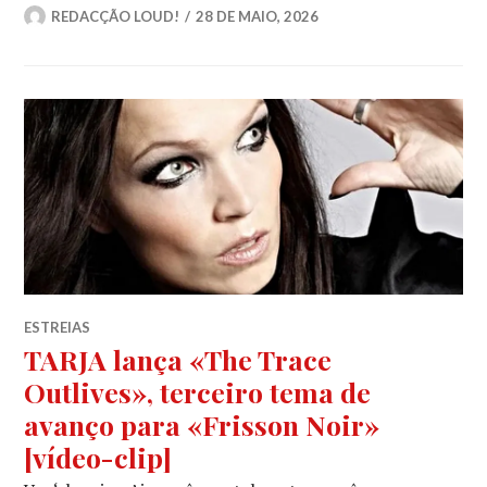
REDACÇÃO LOUD!
28 DE MAIO, 2026
ESTREIAS
TARJA lança «The Trace
Outlives», terceiro tema de
avanço para «Frisson Noir»
[vídeo-clip]