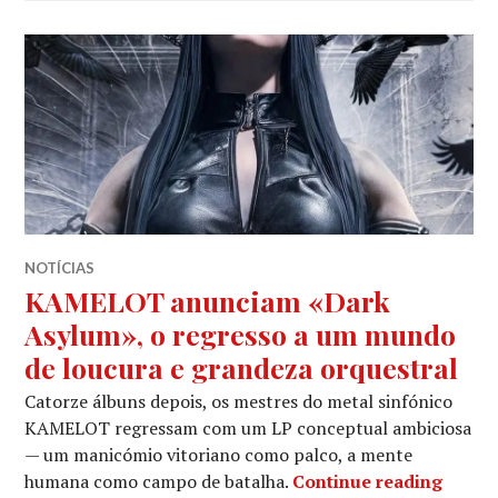
NOTÍCIAS
KAMELOT anunciam «Dark
Asylum», o regresso a um mundo
de loucura e grandeza orquestral
Catorze álbuns depois, os mestres do metal sinfónico
KAMELOT regressam com um LP conceptual ambiciosa
— um manicómio vitoriano como palco, a mente
KAMEL
humana como campo de batalha.
Continue reading