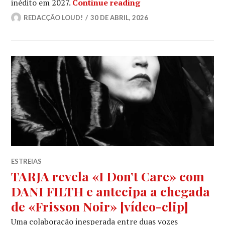
NEVERMORE lançam víd
inédito em 2027.
Continue reading
REDACÇÃO LOUD!
30 DE ABRIL, 2026
ESTREIAS
TARJA revela «I Don’t Care» com
DANI FILTH e antecipa a chegada
de «Frisson Noir» [vídeo-clip]
Uma colaboração inesperada entre duas vozes