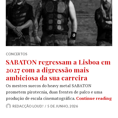
CONCERTOS
SABATON regressam a Lisboa em
2027 com a digressão mais
ambiciosa da sua carreira
Os mestres suecos do heavy metal SABATON
prometem pirotecnia, duas frentes de palco e uma
SA
produção de escala cinematográfica.
Continue reading
REDACÇÃO LOUD!
5 DE JUNHO, 2026