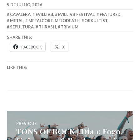
5 DE JULHO, 2026
CAVALERA
,
EVILLIVƎ
,
EVILLIVƎ FESTIVAL
,
FEATURED
,
METAL
,
METALCORE. MELODEATH
,
OKKULTIST
,
SEPULTURA
,
THRASH
,
TRIVIUM
SHARE THIS:
FACEBOOK
X
LIKE THIS:
Navegação
PREVIOUS
TONS OF ROCK | Dia 1: Fogo,
Previous
de
post: