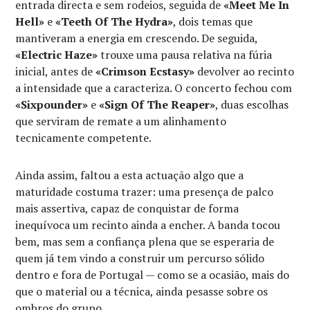
entrada directa e sem rodeios, seguida de
«Meet Me In
Hell»
e
«Teeth Of The Hydra»
, dois temas que
mantiveram a energia em crescendo. De seguida,
«Electric Haze»
trouxe uma pausa relativa na fúria
inicial, antes de
«Crimson Ecstasy»
devolver ao recinto
a intensidade que a caracteriza. O concerto fechou com
«Sixpounder»
e
«Sign Of The Reaper»
, duas escolhas
que serviram de remate a um alinhamento
tecnicamente competente.
Ainda assim, faltou a esta actuação algo que a
maturidade costuma trazer: uma presença de palco
mais assertiva, capaz de conquistar de forma
inequívoca um recinto ainda a encher. A banda tocou
bem, mas sem a confiança plena que se esperaria de
quem já tem vindo a construir um percurso sólido
dentro e fora de Portugal — como se a ocasião, mais do
que o material ou a técnica, ainda pesasse sobre os
ombros do grupo.