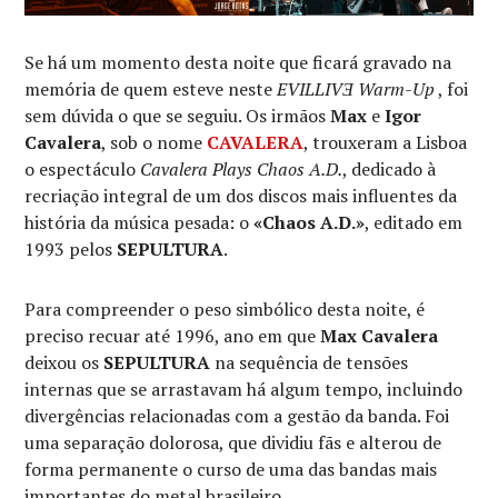
Se há um momento desta noite que ficará gravado na
memória de quem esteve neste
EVILLIVƎ Warm-Up
, foi
sem dúvida o que se seguiu. Os irmãos
Max
e
Igor
Cavalera
, sob o nome
CAVALERA
, trouxeram a Lisboa
o espectáculo
Cavalera Plays Chaos A.D.
, dedicado à
recriação integral de um dos discos mais influentes da
história da música pesada: o
«Chaos A.D.»
, editado em
1993 pelos
SEPULTURA
.
Para compreender o peso simbólico desta noite, é
preciso recuar até 1996, ano em que
Max Cavalera
deixou os
SEPULTURA
na sequência de tensões
internas que se arrastavam há algum tempo, incluindo
divergências relacionadas com a gestão da banda. Foi
uma separação dolorosa, que dividiu fãs e alterou de
forma permanente o curso de uma das bandas mais
importantes do metal brasileiro.