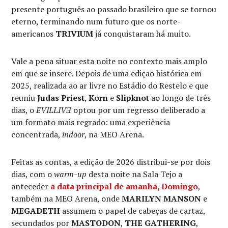
presente português ao passado brasileiro que se tornou
eterno, terminando num futuro que os norte-
americanos
TRIVIUM
já conquistaram há muito.
Vale a pena situar esta noite no contexto mais amplo
em que se insere. Depois de uma edição histórica em
2025, realizada ao ar livre no Estádio do Restelo e que
reuniu
Judas Priest
,
Korn
e
Slipknot
ao longo de três
dias, o
EVILLIVƎ
optou por um regresso deliberado a
um formato mais regrado: uma experiência
concentrada,
indoor
, na MEO Arena.
Feitas as contas, a edição de 2026 distribui-se por dois
dias, com o
warm-up
desta noite na Sala Tejo a
anteceder
a data principal de amanhã, Domingo
,
também na MEO Arena, onde
MARILYN MANSON
e
MEGADETH
assumem o papel de cabeças de cartaz,
secundados por
MASTODON
,
THE GATHERING
,