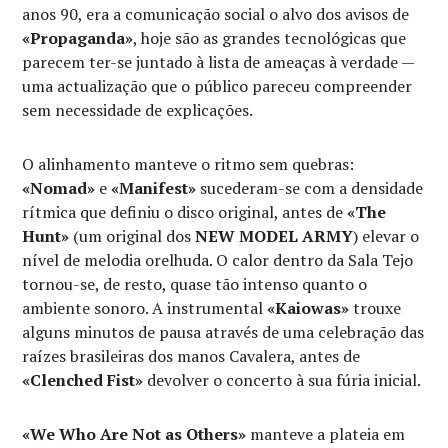
anos 90, era a comunicação social o alvo dos avisos de
«Propaganda»
, hoje são as grandes tecnológicas que
parecem ter-se juntado à lista de ameaças à verdade —
uma actualização que o público pareceu compreender
sem necessidade de explicações.
O alinhamento manteve o ritmo sem quebras:
«Nomad»
e
«Manifest»
sucederam-se com a densidade
rítmica que definiu o disco original, antes de
«The
Hunt»
(um original dos
NEW MODEL ARMY
) elevar o
nível de melodia orelhuda. O calor dentro da Sala Tejo
tornou-se, de resto, quase tão intenso quanto o
ambiente sonoro. A instrumental
«Kaiowas»
trouxe
alguns minutos de pausa através de uma celebração das
raízes brasileiras dos manos Cavalera, antes de
«Clenched Fist»
devolver o concerto à sua fúria inicial.
«We Who Are Not as Others»
manteve a plateia em