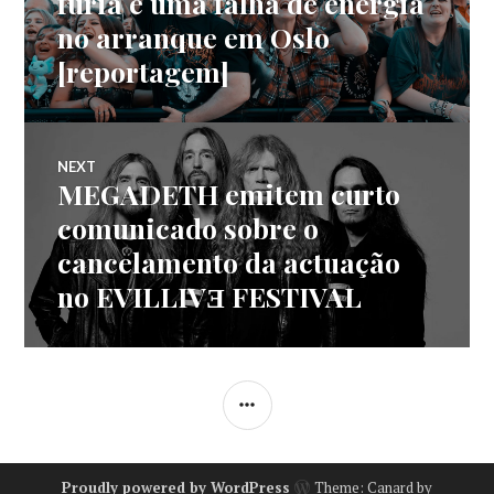
fúria e uma falha de energia
no arranque em Oslo
artigos
[reportagem]
NEXT
MEGADETH emitem curto
Next
post:
comunicado sobre o
cancelamento da actuação
no EVILLIVƎ FESTIVAL
SIDEBAR
Proudly powered by WordPress
Theme: Canard by