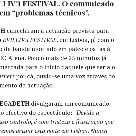
VILLIVƎ FESTIVAL. O comunicado
 em “problemas técnicos”.
TH
cancelaram a actuação prevista para
o
EVILLIVƎ FESTIVAL
, em Lisboa, já com o
 da banda montado em palco e os fãs à
EO Atena. Pouco mais de 25 minutos já
marcada para o início daquele que seria o
ashers
por cá, ouviu-se uma voz através do
amento da actuação.
EGADETH
divulgaram um comunicado
o efectivo do espectáculo:
“Devido a
so controlo, é com tristeza e frustração que
emos actuar esta noite em Lisboa. Nunca