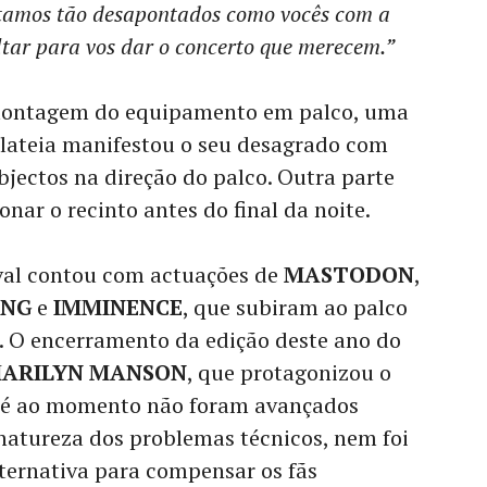
stamos tão desapontados como vocês com a
ltar para vos dar o concerto que merecem.”
montagem do equipamento em palco, uma
plateia manifestou o seu desagrado com
bjectos na direção do palco. Outra parte
nar o recinto antes do final da noite.
ival contou com actuações de
MASTODON
,
ING
e
IMMINENCE
, que subiram ao palco
e. O encerramento da edição deste ano do
ARILYN MANSON
, que protagonizou o
Até ao momento não foram avançados
natureza dos problemas técnicos, nem foi
ternativa para compensar os fãs