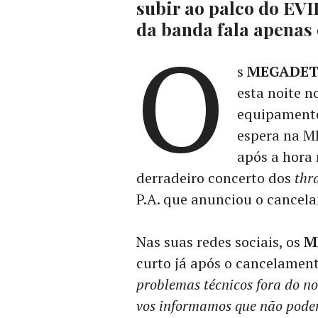
subir ao palco do E
da banda fala apenas
O
s
MEGADE
esta noite n
equipamento
espera na M
após a hora 
derradeiro concerto dos
thr
P.A. que anunciou o cancel
Nas suas redes sociais, os
M
curto já após o cancelament
problemas técnicos fora do nos
vos informamos que não poder