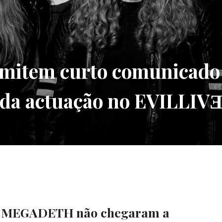
tem curto comunicado 
 da actuação no EVILLIV
s MEGADETH não chegaram a