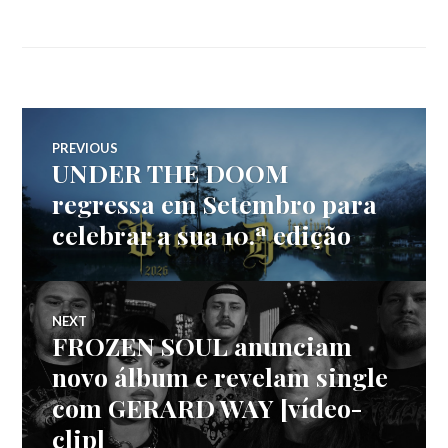
Navegação
PREVIOUS
UNDER THE DOOM
Previous
de
post:
regressa em Setembro para
celebrar a sua 10.ª edição
artigos
NEXT
FROZEN SOUL anunciam
Next
post:
novo álbum e revelam single
com GERARD WAY [vídeo-
clip]