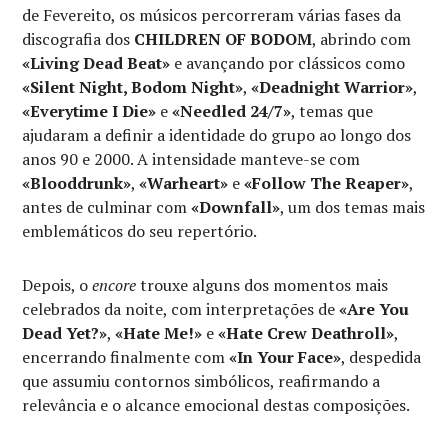
de Fevereito, os músicos percorreram várias fases da
discografia dos
CHILDREN OF BODOM
, abrindo com
«Living Dead Beat»
e avançando por clássicos como
«Silent Night, Bodom Night»
,
«Deadnight Warrior»
,
«Everytime I Die»
e
«Needled 24/7»
, temas que
ajudaram a definir a identidade do grupo ao longo dos
anos 90 e 2000. A intensidade manteve-se com
«Blooddrunk»
,
«Warheart»
e
«Follow The Reaper»
,
antes de culminar com
«Downfall»
, um dos temas mais
emblemáticos do seu repertório.
Depois, o
encore
trouxe alguns dos momentos mais
celebrados da noite, com interpretações de
«Are You
Dead Yet?»
,
«Hate Me!»
e
«Hate Crew Deathroll»
,
encerrando finalmente com
«In Your Face»
, despedida
que assumiu contornos simbólicos, reafirmando a
relevância e o alcance emocional destas composições.