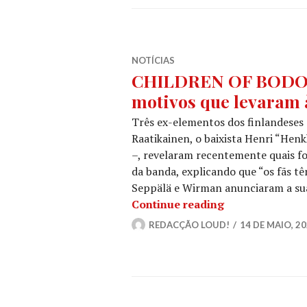
NOTÍCIAS
CHILDREN OF BODOM:
motivos que levaram 
Três ex-elementos dos finlandese
Raatikainen, o baixista Henri “Hen
–, revelaram recentemente quais fo
da banda, explicando que “os fãs tê
Seppälä e Wirman anunciaram a su
CHILDREN OF B
Continue reading
REDACÇÃO LOUD!
14 DE MAIO, 2