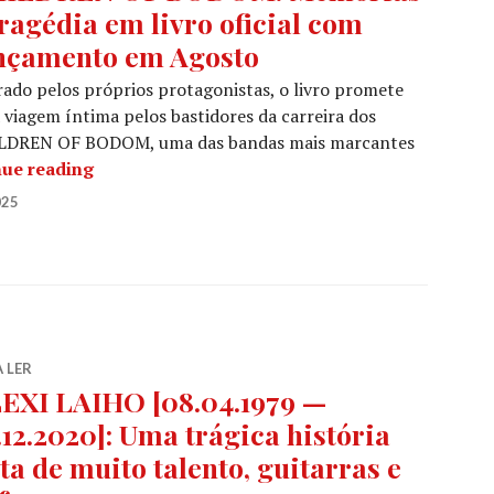
tragédia em livro oficial com
nçamento em Agosto
ado pelos próprios protagonistas, o livro promete
viagem íntima pelos bastidores da carreira dos
LDREN OF BODOM, uma das bandas mais marcantes
CHILDREN OF BODOM: Memórias e tragédia em 
nue reading
025
 LER
EXI LAIHO [08.04.1979 —
.12.2020]: Uma trágica história
ita de muito talento, guitarras e