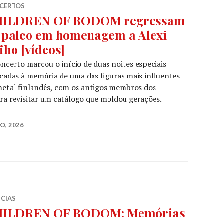
CERTOS
ILDREN OF BODOM regressam
 palco em homenagem a Alexi
iho [vídeos]
ncerto marcou o início de duas noites especiais
cadas à memória de uma das figuras mais influentes
etal finlandês, com os antigos membros dos
revisitar um catálogo que moldou gerações.
ODOM regressam ao palco em homenagem a Alexi Laiho 
O, 2026
ÍCIAS
ILDREN OF BODOM: Memórias