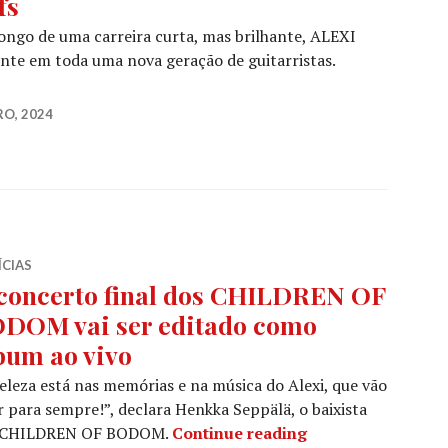
fs
ongo de uma carreira curta, mas brilhante, ALEXI
nte em toda uma nova geração de guitarristas.
.04.1979 — 29.12.2020]: Uma trágica história feita de muito
RO, 2024
ÍCIAS
concerto final dos CHILDREN OF
DOM vai ser editado como
bum ao vivo
eleza está nas memórias e na música do Alexi, que vão
r para sempre!”, declara Henkka Seppälä, o baixista
O concerto final
 CHILDREN OF BODOM.
Continue reading