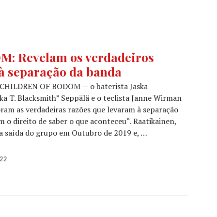
 Revelam os verdadeiros
à separação da banda
s CHILDREN OF BODOM — o baterista Jaska
kka T. Blacksmith” Seppälä e o teclista Janne Wirman
ram as verdadeiras razões que levaram à separação
m o direito de saber o que aconteceu“. Raatikainen,
a saída do grupo em Outubro de 2019 e, …
ODOM: Revelam os verdadeiros motivos que levaram à s
022