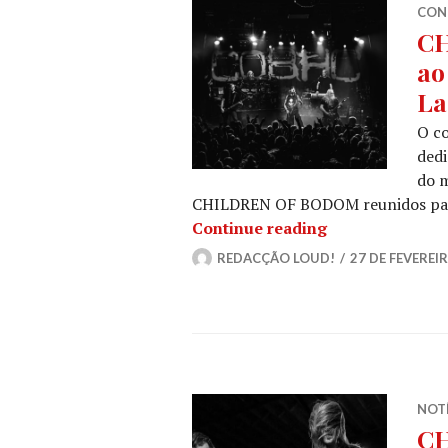
CON
CH
ao
La
O co
dedi
do m
CHILDREN OF BODOM reunidos para 
CHILDREN OF B
Continue reading
REDACÇÃO LOUD!
27 DE FEVEREIR
NOT
CH