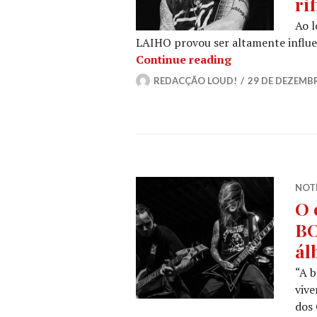
rif
Ao l
LAIHO provou ser altamente influe
ALEXI LAIHO [08
Continue reading
REDACÇÃO LOUD!
29 DE DEZEMB
NOT
O 
BO
ál
“A b
vive
dos