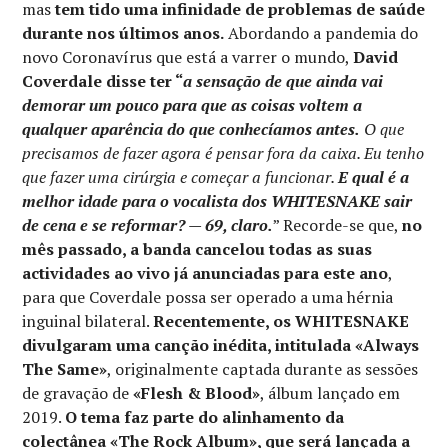
mas
tem tido uma infinidade de problemas de saúde
durante nos últimos anos.
Abordando a pandemia do
novo Coronavírus que está a varrer o mundo,
David
Coverdale disse ter “
a sensação de que ainda vai
demorar um pouco para que as coisas voltem a
qualquer aparência do que conhecíamos antes.
O que
precisamos de fazer agora é pensar fora da caixa. Eu tenho
que fazer uma cirúrgia e começar a funcionar.
E qual é a
melhor idade para o vocalista dos WHITESNAKE sair
de cena e se reformar? — 69, claro.
” Recorde-se que,
no
mês passado, a banda cancelou todas as suas
actividades ao vivo já anunciadas para este ano
,
para que Coverdale possa ser operado a uma hérnia
inguinal bilateral.
Recentemente, os WHITESNAKE
divulgaram uma canção inédita, intitulada «Always
The Same»
, originalmente captada durante as sessões
de gravação de
«Flesh & Blood»
, álbum lançado em
2019.
O tema faz parte do alinhamento da
colectânea «The Rock Album», que será lançada a