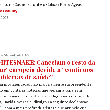
aio, no Casino Estoril e o Coliseu Porto Ageas,
GLENN HUGHES celebra o 50.º aniversário de «
e reading
 2023
ÍCIAS
,
CONCERTOS
ITESNAKE: Cancelam o resto da
our’ europeia devido a “contínuos
oblemas de saúde”
a movimentação não propriamente surpreendente
o em conta as notícias que vieram à tona esta
or cancelar o resto da sua digressão europeia de
, David Coverdale, divulgou a seguinte declaração
 “É com a mais profunda tristeza que anuncio que,