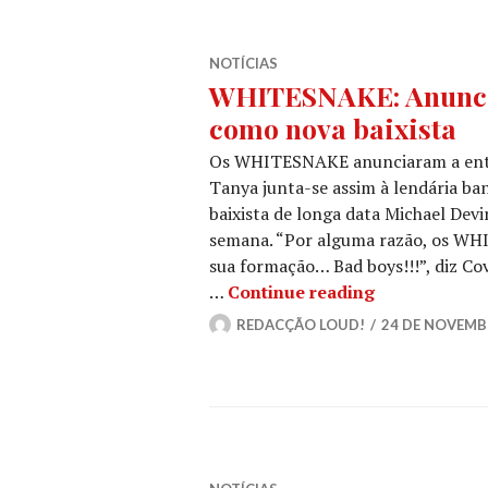
NOTÍCIAS
WHITESNAKE: Anun
como nova baixista
Os WHITESNAKE anunciaram a entrad
Tanya junta-se assim à lendária ba
baixista de longa data Michael Devi
semana. “Por alguma razão, os WH
sua formação… Bad boys!!!”, diz C
WHITESNAKE:
…
Continue reading
REDACÇÃO LOUD!
24 DE NOVEMB