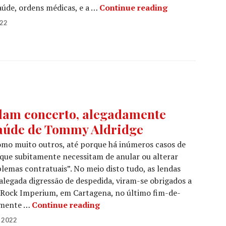
WHITESNAKE: Ca
aúde, ordens médicas, e a …
Continue reading
022
am concerto, alegadamente
saúde de Tommy Aldridge
mo muito outros, até porque há inúmeros casos de
ue subitamente necessitam de anular ou alterar
lemas contratuais”. No meio disto tudo, as lendas
gada digressão de despedida, viram-se obrigados a
l Rock Imperium, em Cartagena, no último fim-de-
WHITESNAKE: Cancelam concert
almente …
Continue reading
 2022