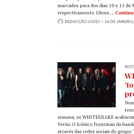
marcados para dos dias 10 e 11 de M
respectivamente. Glenn …
Continu
REDACÇÃO LOUD!
26 DE JANEIRO,
NOT
WH
’t
pr
Num
tend
semana, os WHITESNAKE acabaram p
Verão. O icónico frontman da banda
através das redes sociais do grupo: