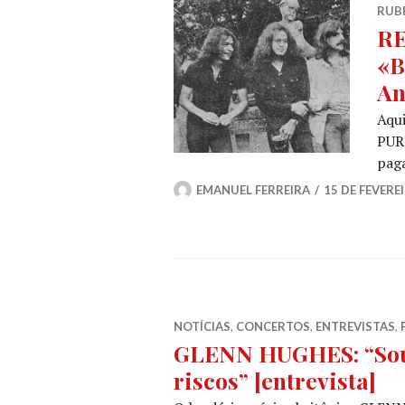
RUB
RE
«B
An
Aqu
PURP
paga
EMANUEL FERREIRA
15 DE FEVERE
NOTÍCIAS
,
CONCERTOS
,
ENTREVISTAS
,
GLENN HUGHES: “Sou 
riscos” [entrevista]