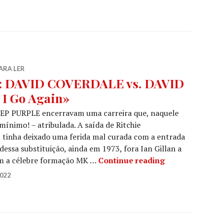
ARA LER
: DAVID COVERDALE vs. DAVID
I Go Again»
EEP PURPLE encerravam uma carreira que, naquele
 mínimo! – atribulada. A saída de Ritchie
tinha deixado uma ferida mal curada com a entrada
ssa substituição, ainda em 1973, fora Ian Gillan a
AQUELA VERSÃ
m a célebre formação MK …
Continue reading
2022