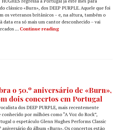
 HUGHES regressa a Portugal já este mês para
 do clássico «Burn», dos DEEP PURPLE. Aquele que foi
m os veteranos britânicos – e, na altura, também o
à data era só mais um cantor desconhecido – vai
GLENN HUGHES: “Sou um músico 
arcados …
Continue reading
a o 50.º aniversário de «Burn»,
m dois concertos em Portugal
vocalista dos DEEP PURPLE, mais recentemente
conhecido por milhões como “A Voz do Rock”,
tugal o espetáculo Glenn Hughes Performs Classic
.º aniversário do álbum «Burn». Os concertos estão