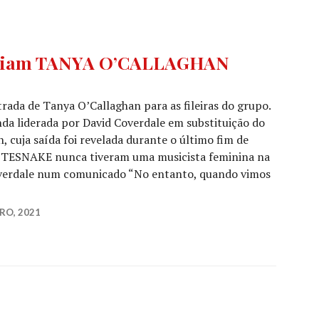
ciam TANYA O’CALLAGHAN
a de Tanya O’Callaghan para as fileiras do grupo.
nda liderada por David Coverdale em substituição do
n, cuja saída foi revelada durante o último fim de
ITESNAKE nunca tiveram uma musicista feminina na
overdale num comunicado “No entanto, quando vimos
 Anunciam TANYA O’CALLAGHAN como nova baixista
RO, 2021