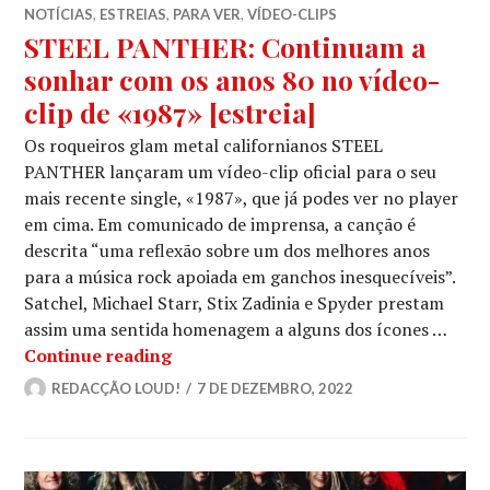
NOTÍCIAS
,
ESTREIAS
,
PARA VER
,
VÍDEO-CLIPS
STEEL PANTHER: Continuam a
sonhar com os anos 80 no vídeo-
clip de «1987» [estreia]
Os roqueiros glam metal californianos STEEL
PANTHER lançaram um vídeo-clip oficial para o seu
mais recente single, «1987», que já podes ver no player
em cima. Em comunicado de imprensa, a canção é
descrita “uma reflexão sobre um dos melhores anos
para a música rock apoiada em ganchos inesquecíveis”.
Satchel, Michael Starr, Stix Zadinia e Spyder prestam
assim uma sentida homenagem a alguns dos ícones …
STEEL PANTHER: Continuam a sonhar c
Continue reading
REDACÇÃO LOUD!
7 DE DEZEMBRO, 2022