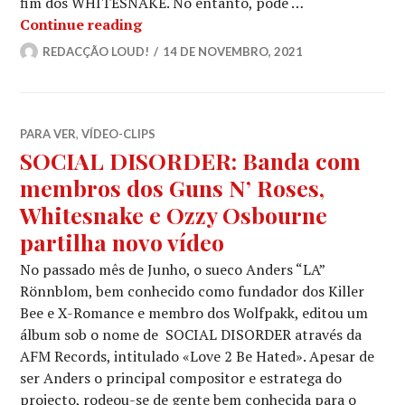
fim dos WHITESNAKE. No entanto, pode …
WHITESNAKE: David Coverdale assum
Continue reading
REDACÇÃO LOUD!
14 DE NOVEMBRO, 2021
PARA VER
,
VÍDEO-CLIPS
SOCIAL DISORDER: Banda com
membros dos Guns N’ Roses,
Whitesnake e Ozzy Osbourne
partilha novo vídeo
No passado mês de Junho, o sueco Anders “LA”
Rönnblom, bem conhecido como fundador dos Killer
Bee e X-Romance e membro dos Wolfpakk, editou um
álbum sob o nome de SOCIAL DISORDER através da
AFM Records, intitulado «Love 2 Be Hated». Apesar de
ser Anders o principal compositor e estratega do
projecto, rodeou-se de gente bem conhecida para o