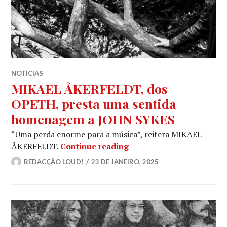
NOTÍCIAS
MIKAEL ÅKERFELDT, dos
OPETH, presta uma sentida
homenagem a JOHN SYKES
“Uma perda enorme para a música”, reitera MIKAEL
MIKAEL ÅKERFELDT, dos
ÅKERFELDT.
Continue reading
REDACÇÃO LOUD!
23 DE JANEIRO, 2025