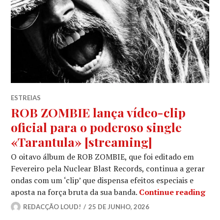
ESTREIAS
ROB ZOMBIE lança vídeo-clip
oficial para o poderoso single
«Tarantula» [streaming]
O oitavo álbum de ROB ZOMBIE, que foi editado em
Fevereiro pela Nuclear Blast Records, continua a gerar
ondas com um ‘clip’ que dispensa efeitos especiais e
ROB
aposta na força bruta da sua banda.
Continue reading
REDACÇÃO LOUD!
25 DE JUNHO, 2026