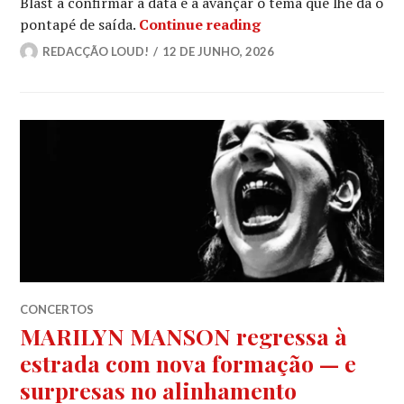
Blast a confirmar a data e a avançar o tema que lhe dá o
MARILYN MANSON reg
pontapé de saída.
Continue reading
REDACÇÃO LOUD!
12 DE JUNHO, 2026
CONCERTOS
MARILYN MANSON regressa à
estrada com nova formação — e
surpresas no alinhamento