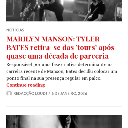
NOTÍCIAS
MARILYN MANSON: TYLER
BATES retira-se das ’tours’ após
quase uma década de parceria
Responsável por uma fase criativa determinante na
carreira recente de Manson, Bates decidiu colocar um
ponto final na sua presença regular em palco.
MARILYN MANSON: TYLER BATES retir
Continue reading
REDACÇÃO LOUD!
6 DE JANEIRO, 2026