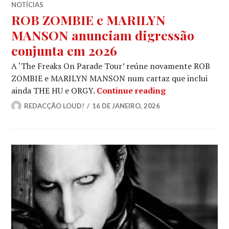
NOTÍCIAS
ROB ZOMBIE e MARILYN
MANSON anunciam digressão
conjunta em 2026
A ‘The Freaks On Parade Tour’ reúne novamente ROB
ZOMBIE e MARILYN MANSON num cartaz que inclui
ROB ZOMBIE e 
ainda THE HU e ORGY.
Continue reading
REDACÇÃO LOUD!
16 DE JANEIRO, 2026