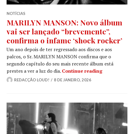
NOTÍCIAS
MARILYN MANSON: Novo álbum
vai ser lançado “brevemente”,
confirma o infame ‘shock rocker’
Um ano depois de ter regressado aos discos e aos
palcos, o Sr. MARILYN MANSON confirma que o
segundo capítulo do seu mais recente álbum está
MARILYN MANS
prestes a ver a luz do dia.
Continue reading
REDACÇÃO LOUD!
8 DE JANEIRO, 2026