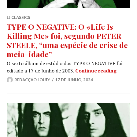
L! CLASSICS
TYPE O NEGATIVE: O «Life Is
Killing Me» foi, segundo PETER
STEELE, “uma espécie de crise de
meia-idade”
O sexto álbum de estúdio dos TYPE O NEGATIVE foi
TYPE O N
editado a 17 de Junho de 2003.
Continue reading
REDACÇÃO LOUD!
17 DE JUNHO, 2024