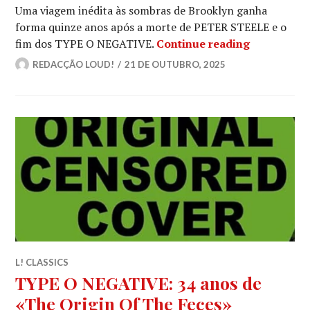
Uma viagem inédita às sombras de Brooklyn ganha
forma quinze anos após a morte de PETER STEELE e o
TYPE O NE
fim dos TYPE O NEGATIVE.
Continue reading
REDACÇÃO LOUD!
21 DE OUTUBRO, 2025
L! CLASSICS
TYPE O NEGATIVE: 34 anos de
«The Origin Of The Feces»