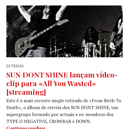
ESTREIAS
SUN DONT SHINE lançam vídeo-
clip para «All You Wasted»
[streaming]
Este é o mais recente single retirado de «From Birth To
Death», o álbum de estreia dos SUN DONT SHINE, um
supergrupo formado por actuais e ex-membros dos
TYPE O NEGATIVE, CROWBAR e DOWN.
SUN DONT SHINE lançam vídeo-clip p
Continue reading