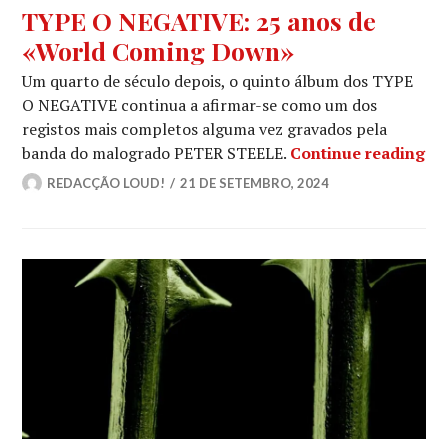
TYPE O NEGATIVE: 25 anos de
«World Coming Down»
Um quarto de século depois, o quinto álbum dos TYPE
O NEGATIVE continua a afirmar-se como um dos
registos mais completos alguma vez gravados pela
TY
banda do malogrado PETER STEELE.
Continue reading
REDACÇÃO LOUD!
21 DE SETEMBRO, 2024