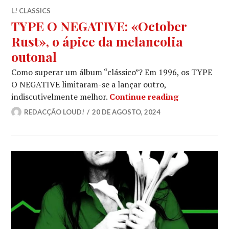
L! CLASSICS
TYPE O NEGATIVE: «October
Rust», o ápice da melancolia
outonal
Como superar um álbum “clássico”? Em 1996, os TYPE
O NEGATIVE limitaram-se a lançar outro,
TYPE O NEGA
indiscutivelmente melhor.
Continue reading
REDACÇÃO LOUD!
20 DE AGOSTO, 2024