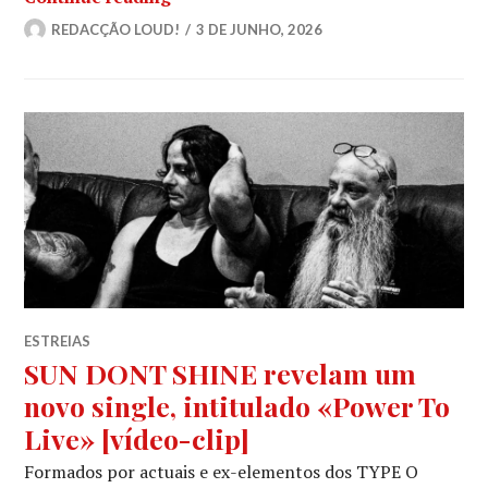
REDACÇÃO LOUD!
3 DE JUNHO, 2026
ESTREIAS
SUN DONT SHINE revelam um
novo single, intitulado «Power To
Live» [vídeo-clip]
Formados por actuais e ex-elementos dos TYPE O