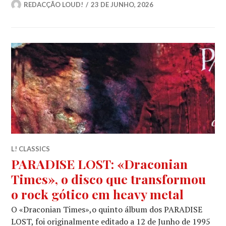
REDACÇÃO LOUD!
23 DE JUNHO, 2026
L! CLASSICS
PARADISE LOST: «Draconian
Times», o disco que transformou
o rock gótico em heavy metal
O «Draconian Times»,o quinto álbum dos PARADISE
LOST, foi originalmente editado a 12 de Junho de 1995