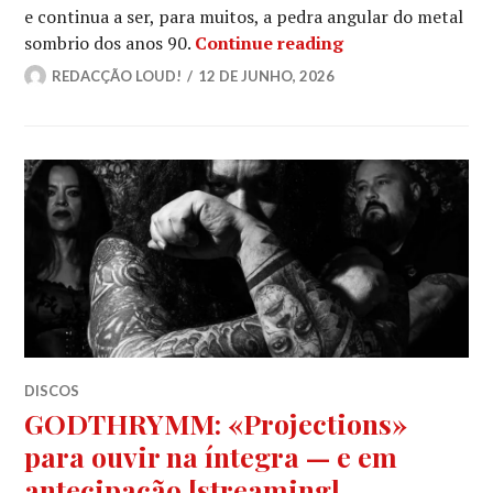
e continua a ser, para muitos, a pedra angular do metal
PARADISE LOST: «
sombrio dos anos 90.
Continue reading
REDACÇÃO LOUD!
12 DE JUNHO, 2026
DISCOS
GODTHRYMM: «Projections»
para ouvir na íntegra — e em
antecipação [streaming]