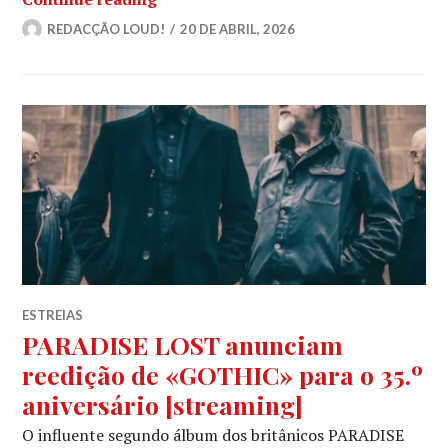
REDACÇÃO LOUD!
20 DE ABRIL, 2026
ESTREIAS
PARADISE LOST anunciam
reedição de «GOTHIC» para o 35.º
aniversário [streaming]
O influente segundo álbum dos britânicos PARADISE