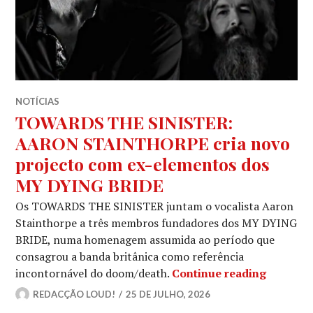
NOTÍCIAS
TOWARDS THE SINISTER:
AARON STAINTHORPE cria novo
projecto com ex-elementos dos
MY DYING BRIDE
Os TOWARDS THE SINISTER juntam o vocalista Aaron
Stainthorpe a três membros fundadores dos MY DYING
BRIDE, numa homenagem assumida ao período que
consagrou a banda britânica como referência
TOWARDS
incontornável do doom/death.
Continue reading
REDACÇÃO LOUD!
25 DE JULHO, 2026