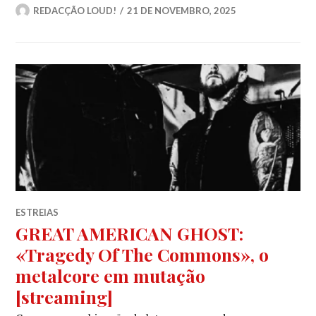
REDACÇÃO LOUD!
21 DE NOVEMBRO, 2025
ESTREIAS
GREAT AMERICAN GHOST:
«Tragedy Of The Commons», o
metalcore em mutação
[streaming]