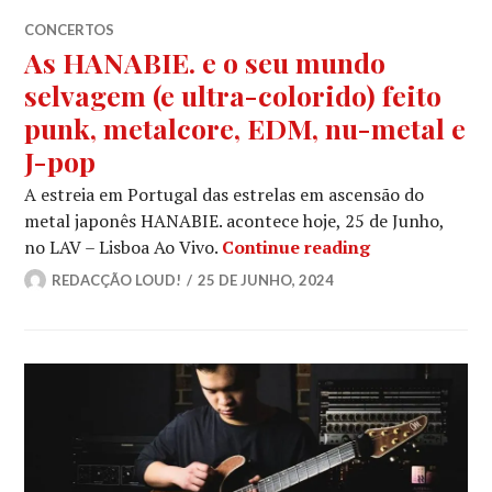
CONCERTOS
As HANABIE. e o seu mundo
selvagem (e ultra-colorido) feito
punk, metalcore, EDM, nu-metal e
J-pop
A estreia em Portugal das estrelas em ascensão do
metal japonês HANABIE. acontece hoje, 25 de Junho,
As HANABIE. e
no LAV – Lisboa Ao Vivo.
Continue reading
REDACÇÃO LOUD!
25 DE JUNHO, 2024