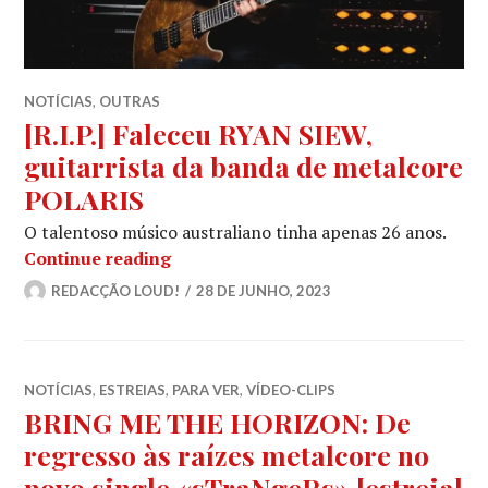
NOTÍCIAS
,
OUTRAS
[R.I.P.] Faleceu RYAN SIEW,
guitarrista da banda de metalcore
POLARIS
O talentoso músico australiano tinha apenas 26 anos.
[R.I.P.] Faleceu RYAN SIEW, guitarri
Continue reading
REDACÇÃO LOUD!
28 DE JUNHO, 2023
NOTÍCIAS
,
ESTREIAS
,
PARA VER
,
VÍDEO-CLIPS
BRING ME THE HORIZON: De
regresso às raízes metalcore no
novo single «sTraNgeRs» [estreia]