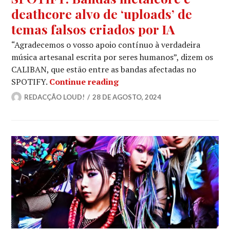
deathcore alvo de ‘uploads’ de
temas falsos criados por IA
“Agradecemos o vosso apoio contínuo à verdadeira
música artesanal escrita por seres humanos”, dizem os
CALIBAN, que estão entre as bandas afectadas no
SPOTIFY: Bandas metalcore e
SPOTIFY.
Continue reading
REDACÇÃO LOUD!
28 DE AGOSTO, 2024