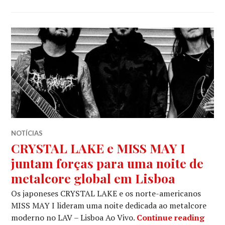
NOTÍCIAS
CRYSTAL LAKE e MISS MAY I
juntam forças para uma noite de
metalcore global em Lisboa
Os japoneses CRYSTAL LAKE e os norte-americanos
MISS MAY I lideram uma noite dedicada ao metalcore
CRYS
moderno no LAV – Lisboa Ao Vivo.
Continue reading