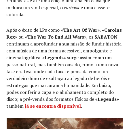
retalhistas e até uma edição limitada em caixa que
incluirá um vinil especial, o
earbook
e uma cassete
colorida.
Após o êxito de LPs como
«The Art Of War»
,
«Carolus
Rex»
ou
«The War To End All Wars»
, os
SABATON
continuam a aprofundar a sua missão de fundir história
com música de uma forma acessível, empolgante e
cinematográfica.
«Legends»
surge assim como um
passo natural, mas também ousado, rumo a uma nova
fase criativa, onde cada faixa é pensada como um
verdadeiro hino de exaltação ao legado de heróis e
estrategas que marcaram a humanidade. Em baixo,
podes conferir a capa e o alinhamento completo do
disco; a pré-venda dos formatos físicos de
«Legends»
também
já se encontra disponível
.