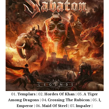
01.
Templars
| 02.
Hordes Of Khan
| 03.
A Tiger
Among Dragons
| 04.
Crossing The Rubicon
| 05.
I,
Emperor
| 06.
Maid Of Steel
| 07.
Impaler
|