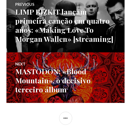
Navegação
PREVIOUS
LIMP BIZKIT lançam
Previous
de
post:
primeira canção em quatro
anos: «Making Love To
artigos
Morgan Wallen» [streaming]
NEXT
MASTODON: «Blood
Next
post:
Mountain», o decisivo
terceiro álbum
SIDEBAR