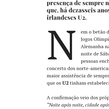
presença de sempre n
que, há dezasseis ano
irlandeses U2.
N
em o betão 
Jogos Olímpi
Alemanha na
noite de Sáb
pessoas ench
concerto dos norte-americ
maior assistência de sempre
que os
U2
tinham estabelec
A confirmação veio dos pró
“Noite após noite, cidade apó