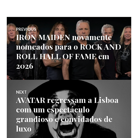
Navegação
PREVIOUS
IRON MAIDEN novamente
Previous
de
post:
nomeados para o ROCK AND
ROLL HALL OF FAME em
artigos
2026
NEXT
AVATAR regressam a Lisboa
Next
post:
com um espectáculo
grandioso e convidados de
luxo