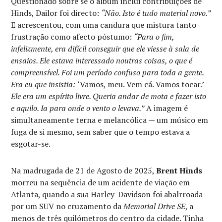
Questionado sobre se o álbum inclui contribuições de
Hinds, Dailor foi directo:
“Não. Isto é tudo material novo.”
E acrescentou, com uma candura que mistura tanto
frustração como afecto póstumo:
“Para o fim,
infelizmente, era difícil conseguir que ele viesse à sala de
ensaios. Ele estava interessado noutras coisas, o que é
compreensível. Foi um período confuso para toda a gente.
Era eu que insistia:
‘Vamos, meu. Vem cá. Vamos tocar.’
Ele era um espírito livre. Queria andar de mota e fazer isto
e aquilo. Ia para onde o vento o levava.”
A imagem é
simultaneamente terna e melancólica — um músico em
fuga de si mesmo, sem saber que o tempo estava a
esgotar-se.
Na madrugada de 21 de Agosto de 2025,
Brent Hinds
morreu na sequência de um acidente de viação em
Atlanta, quando a sua Harley-Davidson foi abalrroada
por um SUV no cruzamento da
Memorial Drive SE
, a
menos de três quilómetros do centro da cidade. Tinha