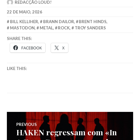
REDACÇÃO LOUD!
22 DE MAIO, 2026
BILL KELLIHER
,
BRANN DAILOR
,
BRENT HINDS
,
MASTODON
,
METAL
,
ROCK
,
TROY SANDERS
SHARE THIS:
FACEBOOK
X
LIKE THIS:
Navegação
PREVIOUS
HAKEN regressam com «In
Previous
de
post: