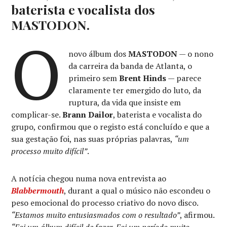
baterista e vocalista dos
MASTODON.
O
novo álbum dos
MASTODON
— o nono
da carreira da banda de Atlanta, o
primeiro sem
Brent Hinds
— parece
claramente ter emergido do luto, da
ruptura, da vida que insiste em
complicar-se.
Brann Dailor
, baterista e vocalista do
grupo, confirmou que o registo está concluído e que a
sua gestação foi, nas suas próprias palavras,
“um
processo muito difícil”
.
A notícia chegou numa nova entrevista ao
Blabbermouth
, durant a qual
o músico não escondeu o
peso emocional do processo criativo do novo disco.
“Estamos muito entusiasmados com o resultado”
, afirmou.
“Foi um álbum difícil de fazer. Foi um período muito