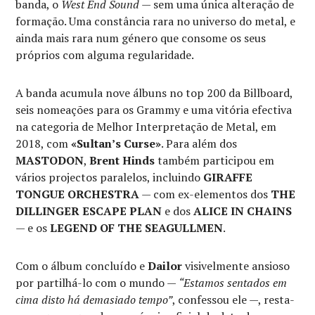
banda, o
West End Sound
— sem uma única alteração de
formação. Uma constância rara no universo do metal, e
ainda mais rara num género que consome os seus
próprios com alguma regularidade.
A banda acumula nove álbuns no top 200 da Billboard,
seis nomeações para os Grammy e uma vitória efectiva
na categoria de Melhor Interpretação de Metal, em
2018, com
«Sultan’s Curse»
. Para além dos
MASTODON
,
Brent Hinds
também participou em
vários projectos paralelos, incluindo
GIRAFFE
TONGUE ORCHESTRA
— com ex-elementos dos
THE
DILLINGER ESCAPE PLAN
e dos
ALICE IN CHAINS
— e os
LEGEND OF THE SEAGULLMEN
.
Com o álbum concluído e
Dailor
visivelmente ansioso
por partilhá-lo com o mundo —
“Estamos sentados em
cima disto há demasiado tempo”
, confessou ele —, resta-