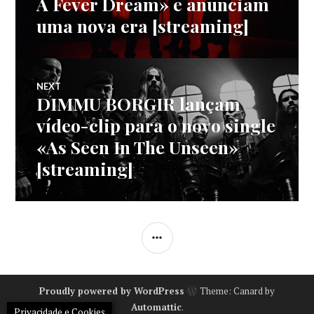
A Fever Dream» e anunciam
uma nova era [streaming]
artigos
NEXT
DIMMU BORGIR lançam
Next
post:
vídeo-clip para o novo single
«As Seen In The Unseen»
[streaming]
SIDEBAR
Proudly powered by WordPress
Theme: Canard by
Automattic
.
Privacidade e Cookies