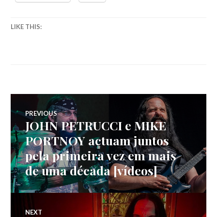
LIKE THIS:
Navegação
PREVIOUS
JOHN PETRUCCI e MIKE
Previous
de
post:
PORTNOY actuam juntos
pela primeira vez em mais
artigos
de uma década [vídeos]
NEXT