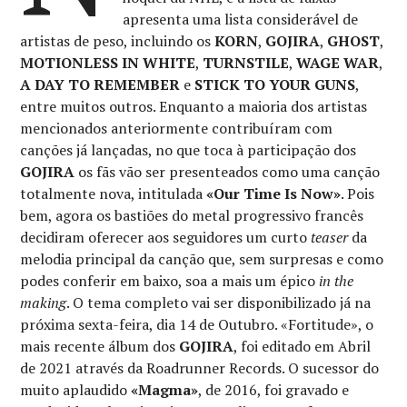
apresenta uma lista considerável de
artistas de peso, incluindo os
KORN
,
GOJIRA
,
GHOST
,
MOTIONLESS IN WHITE
,
TURNSTILE
,
WAGE WAR
,
A DAY TO REMEMBER
e
STICK TO YOUR GUNS
,
entre muitos outros. Enquanto a maioria dos artistas
mencionados anteriormente contribuíram com
canções já lançadas, no que toca à participação dos
GOJIRA
os fãs vão ser presenteados como uma canção
totalmente nova, intitulada
«Our Time Is Now»
. Pois
bem, agora os bastiões do metal progressivo francês
decidiram oferecer aos seguidores um curto
teaser
da
melodia principal da canção que, sem surpresas e como
podes conferir em baixo, soa a mais um épico
in the
making
. O tema completo vai ser disponibilizado já na
próxima sexta-feira, dia 14 de Outubro. «Fortitude», o
mais recente álbum dos
GOJIRA
, foi editado em Abril
de 2021 através da Roadrunner Records. O sucessor do
muito aplaudido
«Magma»
, de 2016, foi gravado e