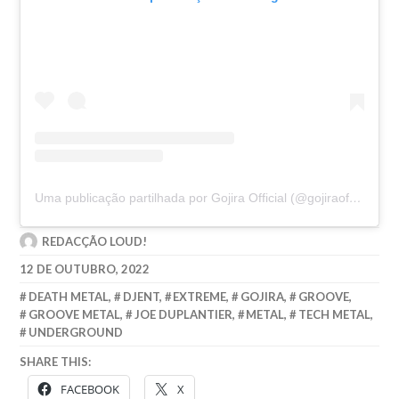
Uma publicação partilhada por Gojira Official (@gojiraofficial)
REDACÇÃO LOUD!
12 DE OUTUBRO, 2022
DEATH METAL
,
DJENT
,
EXTREME
,
GOJIRA
,
GROOVE
,
GROOVE METAL
,
JOE DUPLANTIER
,
METAL
,
TECH METAL
,
UNDERGROUND
SHARE THIS:
FACEBOOK
X