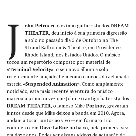
J
ohn Petrucci
, o exímio guitarrista dos
DREAM
THEATER
, deu início à sua primeira digressão
a solo no passado dia 5 de Outubro no The
Strand Ballroom & Theatre, em Providence,
Rhode Island, nos Estados Unidos. O músico
tocou um repertório composto por material de
«Terminal Velocity»
, o seu novo álbum a solo
recentemente lançado, bem como canções da aclamada
estreia
«Suspended Animation»
. Como amplamente
noticiado, esta mais recente aventura do músico
marcou a primeira vez que John e o antigo baterista dos
DREAM THEATER
, o famoso Mike
Portnoy
, gravaram
juntos desde que Mike deixou a banda em 2010. Agora,
andam a tocar juntos ao vivo — em formato trio,
completo com
Dave LaRue
no baixo, pela primeira vez
em doze anos. Podes ver alguns vídeos da actuação de