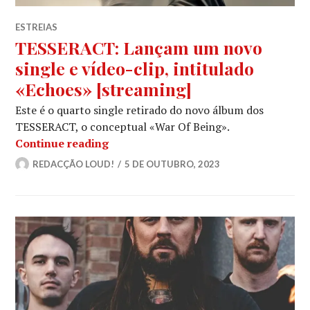
ESTREIAS
TESSERACT: Lançam um novo
single e vídeo-clip, intitulado
«Echoes» [streaming]
Este é o quarto single retirado do novo álbum dos
TESSERACT, o conceptual «War Of Being».
TESSERACT: Lançam um novo single e 
Continue reading
REDACÇÃO LOUD!
5 DE OUTUBRO, 2023