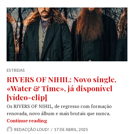
ESTREIAS
RIVERS OF NIHIL: Novo single,
«Water & Time», já disponível
[vídeo-clip]
Os RIVERS OF NIHIL, de regresso com formação
renovada, novo álbum e mais brutais que nunca.
RIVERS OF NIHIL: Novo single, «Water
Continue reading
REDACÇÃO LOUD!
17 DE ABRIL, 2025