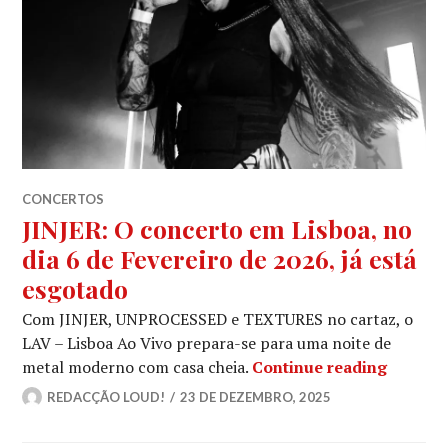
CONCERTOS
JINJER: O concerto em Lisboa, no
dia 6 de Fevereiro de 2026, já está
esgotado
Com JINJER, UNPROCESSED e TEXTURES no cartaz, o
LAV – Lisboa Ao Vivo prepara-se para uma noite de
JINJER:
metal moderno com casa cheia.
Continue reading
REDACÇÃO LOUD!
23 DE DEZEMBRO, 2025