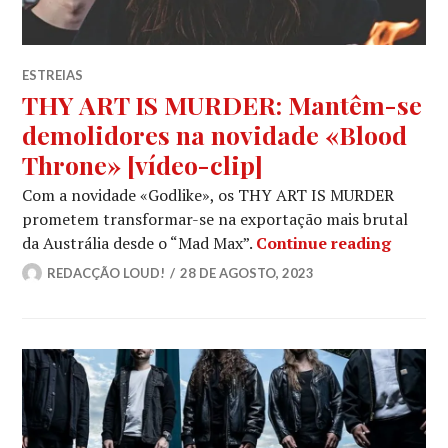
ESTREIAS
THY ART IS MURDER: Mantêm-se
demolidores na novidade «Blood
Throne» [vídeo-clip]
Com a novidade «Godlike», os THY ART IS MURDER
prometem transformar-se na exportação mais brutal
THY AR
da Austrália desde o “Mad Max”.
Continue reading
REDACÇÃO LOUD!
28 DE AGOSTO, 2023