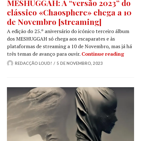
MESHUGGAH: A “versão 2023” do
clássico «Chaosphere» chega a 10
de Novembro [streaming]
A edição do 25.º aniversário do icónico terceiro álbum
dos MESHUGGAH só chega aos escaparates e às
plataformas de streaming a 10 de Novembro, mas já há
MESHUG
três temas de avanço para ouvir.
Continue reading
REDACÇÃO LOUD!
5 DE NOVEMBRO, 2023