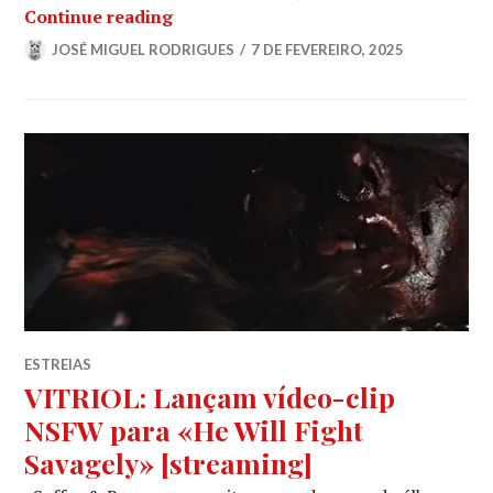
JINJER: Novo álbum, «Duél», para ouv
Continue reading
JOSÉ MIGUEL RODRIGUES
7 DE FEVEREIRO, 2025
ESTREIAS
VITRIOL: Lançam vídeo-clip
NSFW para «He Will Fight
Savagely» [streaming]