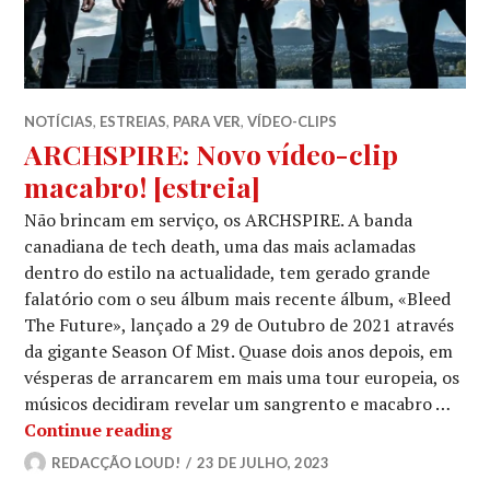
NOTÍCIAS
,
ESTREIAS
,
PARA VER
,
VÍDEO-CLIPS
ARCHSPIRE: Novo vídeo-clip
macabro! [estreia]
Não brincam em serviço, os ARCHSPIRE. A banda
canadiana de tech death, uma das mais aclamadas
dentro do estilo na actualidade, tem gerado grande
falatório com o seu álbum mais recente álbum, «Bleed
The Future», lançado a 29 de Outubro de 2021 através
da gigante Season Of Mist. Quase dois anos depois, em
vésperas de arrancarem em mais uma tour europeia, os
músicos decidiram revelar um sangrento e macabro …
ARCHSPIRE: Novo vídeo-clip macabro
Continue reading
REDACÇÃO LOUD!
23 DE JULHO, 2023