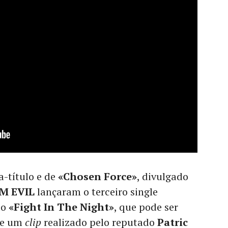
a-título e de
«Chosen Force»
, divulgado
M EVIL
lançaram o terceiro single
do
«Fight In The Night»
, que pode ser
de um
clip
realizado pelo reputado
Patric