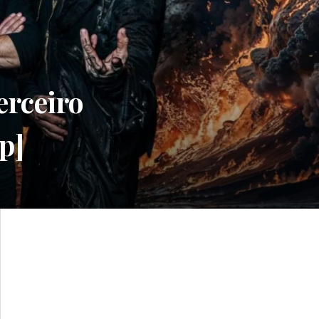
rceiro
p]