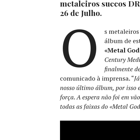
metaleiros suecos DR
26 de Julho.
O
s metaleiro
álbum de es
«Metal God
Century Med
finalmente de
comunicado à imprensa. “
Já
nosso último álbum, por isso
força. A espera não foi em vã
todas as faixas do «Metal Go