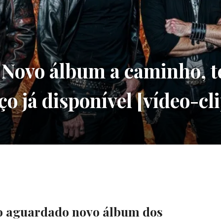
ovo álbum a caminho, te
ço já disponível [vídeo-cli
o aguardado novo álbum dos