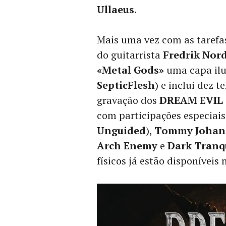
Ullaeus
.
Mais uma vez com as tarefas
do guitarrista
Fredrik Nor
«Metal Gods»
uma capa ilu
SepticFlesh
) e inclui dez
gravação dos
DREAM EVIL
com participações especiai
Unguided
),
Tommy Johan
Arch Enemy
e
Dark Tranqu
físicos já estão disponíveis