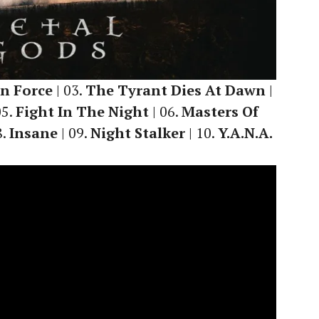
n Force
| 03.
The Tyrant Dies At Dawn
|
05.
Fight In The Night
| 06.
Masters Of
8.
Insane
| 09.
Night Stalker
| 10.
Y.A.N.A.