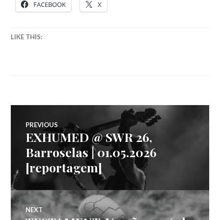
FACEBOOK
X
LIKE THIS:
Navegação
PREVIOUS
EXHUMED @ SWR 26,
Previous
de
post:
Barroselas | 01.05.2026
[reportagem]
artigos
NEXT
Next