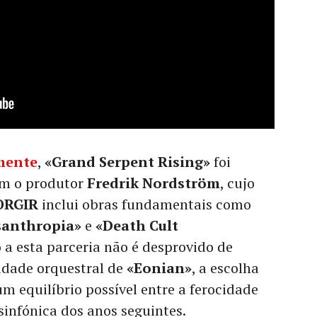
mente
,
«Grand Serpent Rising»
foi
m o produtor
Fredrik Nordström
, cujo
ORGIR
inclui obras fundamentais como
santhropia»
e
«Death Cult
so a esta parceria não é desprovido de
idade orquestral de
«Eonian»
, a escolha
 equilíbrio possível entre a ferocidade
sinfónica dos anos seguintes.