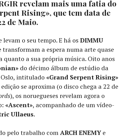
GIR revelam mais uma fatia do
pent Rising», que tem data de
22 de Maio.
 levam o seu tempo. E há os
DIMMU
e transformam a espera numa arte quase
a quanto a sua própria música. Oito anos
onian»
do décimo álbum de estúdio da
Oslo, intitulado
«Grand Serpent Rising»
 edição se aproxima (o disco chega a 22 de
ords
), os noruegueses revelam agora o
o:
«Ascent»
, acompanhado de um vídeo-
ric Ullaeus
.
ido pelo trabalho com
ARCH ENEMY
e