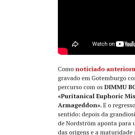
Como
noticiado anterior
gravado em Gotemburgo co
percurso com os
DIMMU B
«Puritanical Euphoric Mi
Armageddon»
. E o regres
sentido: depois da grandios
de Nordström aponta para um
das origens e a maturidade 