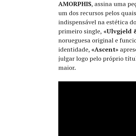
AMORPHIS
, assina uma pe
um dos recursos pelos quai
indispensável na estética d
primeiro single,
«Ulvgjeld 
norueguesa original e func
identidade,
«Ascent»
aprese
julgar logo pelo próprio tí
maior.