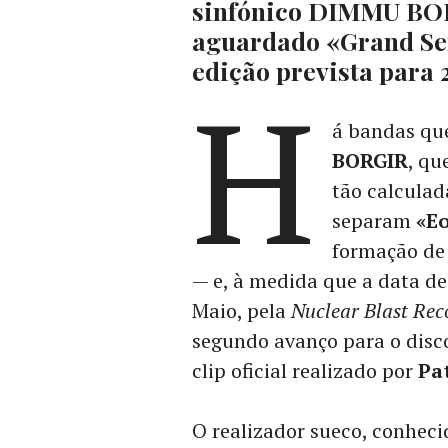
sinfónico DIMMU BOR
aguardado «Grand Ser
edição prevista para 
H
á bandas que
BORGIR
, qu
tão calculad
separam
«E
formação de 
— e, à medida que a data de
Maio, pela
Nuclear Blast Rec
segundo avanço para o disc
clip oficial realizado por
Pat
O realizador sueco, conhec