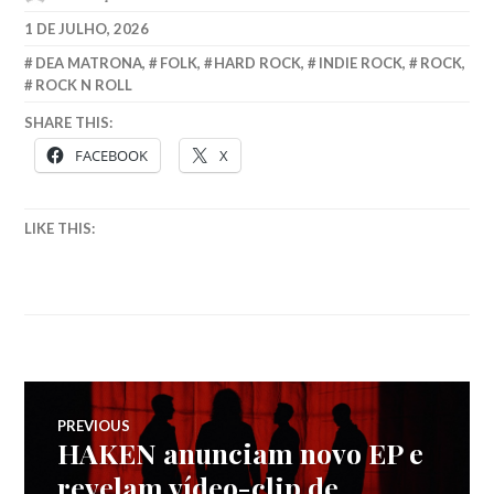
1 DE JULHO, 2026
DEA MATRONA
,
FOLK
,
HARD ROCK
,
INDIE ROCK
,
ROCK
,
ROCK N ROLL
SHARE THIS:
FACEBOOK
X
LIKE THIS:
Navegação
PREVIOUS
HAKEN anunciam novo EP e
Previous
de
post:
revelam vídeo-clip de