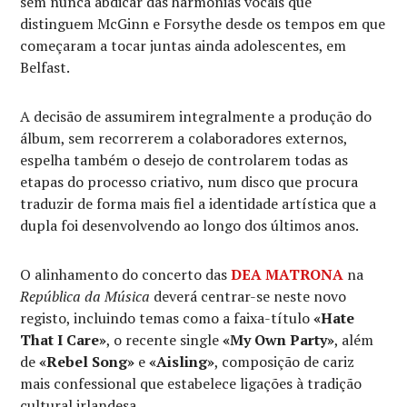
sem nunca abdicar das harmonias vocais que
distinguem McGinn e Forsythe desde os tempos em que
começaram a tocar juntas ainda adolescentes, em
Belfast.
A decisão de assumirem integralmente a produção do
álbum, sem recorrerem a colaboradores externos,
espelha também o desejo de controlarem todas as
etapas do processo criativo, num disco que procura
traduzir de forma mais fiel a identidade artística que a
dupla foi desenvolvendo ao longo dos últimos anos.
O alinhamento do concerto das
DEA MATRONA
na
República da Música
deverá centrar-se neste novo
registo, incluindo temas como a faixa-título
«Hate
That I Care»
, o recente single
«My Own Party»
, além
de
«Rebel Song»
e
«Aisling»
, composição de cariz
mais confessional que estabelece ligações à tradição
cultural irlandesa.