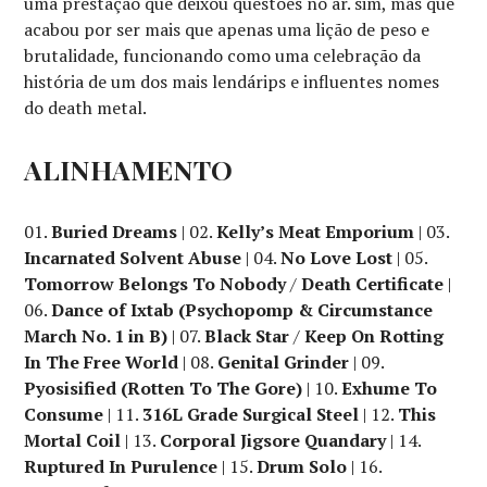
uma prestação que deixou questões no ar. sim, mas que
acabou por ser mais que apenas uma lição de peso e
brutalidade, funcionando como uma celebração da
história de um dos mais lendárips e influentes nomes
do death metal.
ALINHAMENTO
01.
Buried Dreams
| 02.
Kelly’s Meat Emporium
| 03.
Incarnated Solvent Abuse
| 04.
No Love Lost
| 05.
Tomorrow Belongs To Nobody
/
Death Certificate
|
06.
Dance of Ixtab (Psychopomp & Circumstance
March No. 1 in B)
| 07.
Black Star
/
Keep On Rotting
In The Free World
| 08.
Genital Grinder
| 09.
Pyosisified (Rotten To The Gore)
| 10.
Exhume To
Consume
| 11.
316L Grade Surgical Steel
| 12.
This
Mortal Coil
| 13.
Corporal Jigsore Quandary
| 14.
Ruptured In Purulence
| 15.
Drum Solo
| 16.