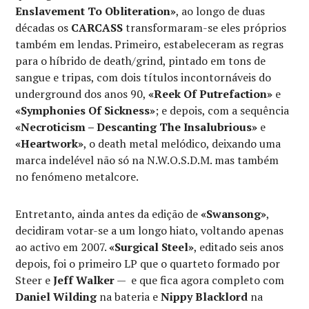
Enslavement To Obliteration»
, ao longo de duas
décadas os
CARCASS
transformaram-se eles próprios
também em lendas. Primeiro, estabeleceram as regras
para o híbrido de death/grind, pintado em tons de
sangue e tripas, com dois títulos incontornáveis do
underground dos anos 90,
«Reek Of Putrefaction»
e
«Symphonies Of Sickness»
; e depois, com a sequência
«Necroticism – Descanting The Insalubrious»
e
«Heartwork»
, o death metal melódico, deixando uma
marca indelével não só na N.W.O.S.D.M. mas também
no fenómeno metalcore.
Entretanto, ainda antes da edição de
«Swansong»
,
decidiram votar-se a um longo hiato, voltando apenas
ao activo em 2007.
«Surgical Steel»
, editado seis anos
depois, foi o primeiro LP que o quarteto formado por
Steer e
Jeff Walker
— e que fica agora completo com
Daniel Wilding
na bateria e
Nippy Blacklord
na