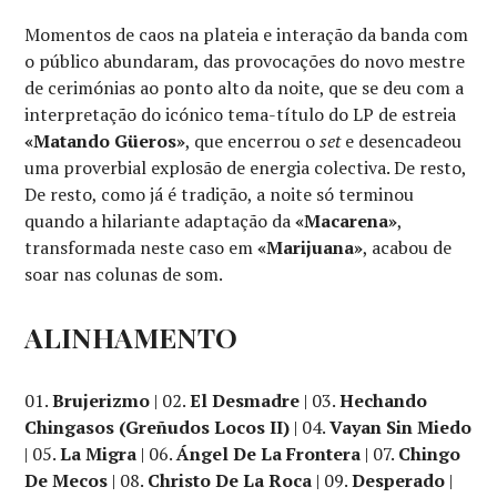
Momentos de caos na plateia e interação da banda com
o público abundaram, das provocações do novo mestre
de cerimónias ao ponto alto da noite, que se deu com a
interpretação do icónico tema-título do LP de estreia
«Matando Güeros»
, que encerrou o
set
e desencadeou
uma proverbial explosão de energia colectiva. De resto,
De resto, como já é tradição, a noite só terminou
quando a hilariante adaptação da
«Macarena»
,
transformada neste caso em
«Marijuana»
, acabou de
soar nas colunas de som.
ALINHAMENTO
01.
Brujerizmo
| 02.
El Desmadre
| 03.
Hechando
Chingasos (Greñudos Locos II)
| 04.
Vayan Sin Miedo
| 05.
La Migra
| 06.
Ángel De La Frontera
| 07.
Chingo
De Mecos
| 08.
Christo De La Roca
| 09.
Desperado
|