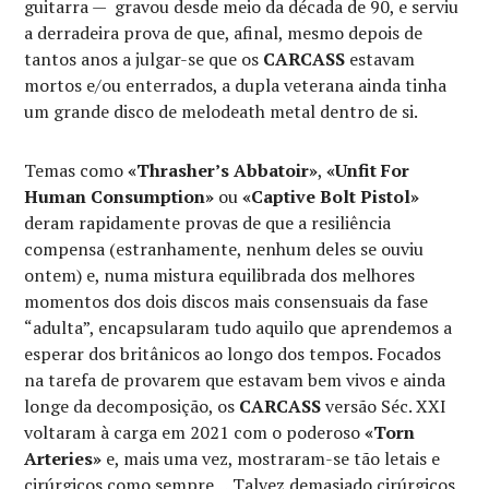
guitarra — gravou desde meio da década de 90, e serviu
a derradeira prova de que, afinal, mesmo depois de
tantos anos a julgar-se que os
CARCASS
estavam
mortos e/ou enterrados, a dupla veterana ainda tinha
um grande disco de melodeath metal dentro de si.
Temas como
«Thrasher’s Abbatoir»
,
«Unfit For
Human Consumption»
ou
«Captive Bolt Pistol»
deram rapidamente provas de que a resiliência
compensa (estranhamente, nenhum deles se ouviu
ontem) e, numa mistura equilibrada dos melhores
momentos dos dois discos mais consensuais da fase
“adulta”, encapsularam tudo aquilo que aprendemos a
esperar dos britânicos ao longo dos tempos. Focados
na tarefa de provarem que estavam bem vivos e ainda
longe da decomposição, os
CARCASS
versão Séc. XXI
voltaram à carga em 2021 com o poderoso
«Torn
Arteries»
e, mais uma vez, mostraram-se tão letais e
cirúrgicos como sempre… Talvez demasiado cirúrgicos