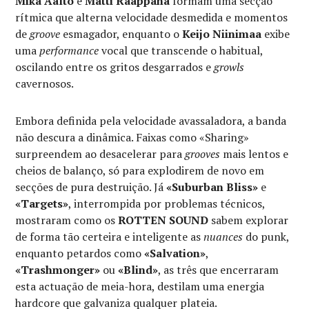
Mika Aalto
e
Matti Raappana
formam uma secção
rítmica que alterna velocidade desmedida e momentos
de
groove
esmagador, enquanto o
Keijo Niinimaa
exibe
uma
performance
vocal que transcende o habitual,
oscilando entre os gritos desgarrados e
growls
cavernosos.
Embora definida pela velocidade avassaladora, a banda
não descura a dinâmica. Faixas como «Sharing»
surpreendem ao desacelerar para
grooves
mais lentos e
cheios de balanço, só para explodirem de novo em
secções de pura destruição. Já
«Suburban Bliss»
e
«Targets»
, interrompida por problemas técnicos,
mostraram como os
ROTTEN SOUND
sabem explorar
de forma tão certeira e inteligente as
nuances
do punk,
enquanto petardos como
«Salvation»
,
«Trashmonger»
ou
«Blind»
, as três que encerraram
esta actuação de meia-hora, destilam uma energia
hardcore que galvaniza qualquer plateia.