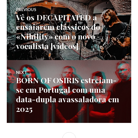
Navegação
PREVIOUS
Vê os DECAPITATED a
Previous
de
post:
ensaiarem clássicos do
«Nihility» com o novo
artigos
vocalista [vídeos]
NEXT
BORN OF OSIRIS estreiam-
Next
post:
se em Portugal com uma
data-dupla avassaladora em
2025
SIDEBAR