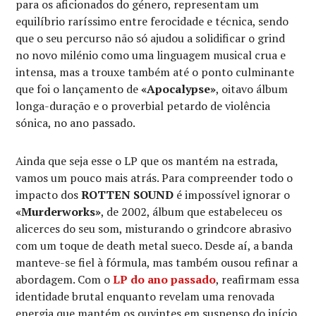
para os aficionados do género, representam um
equilíbrio raríssimo entre ferocidade e técnica, sendo
que o seu percurso não só ajudou a solidificar o grind
no novo milénio como uma linguagem musical crua e
intensa, mas a trouxe também até o ponto culminante
que foi o lançamento de
«Apocalypse»
, oitavo álbum
longa-duração e o proverbial petardo de violência
sónica, no ano passado.
Ainda que seja esse o LP que os mantém na estrada,
vamos um pouco mais atrás. Para compreender todo o
impacto dos
ROTTEN SOUND
é impossível ignorar o
«Murderworks»
, de 2002, álbum que estabeleceu os
alicerces do seu som, misturando o grindcore abrasivo
com um toque de death metal sueco. Desde aí, a banda
manteve-se fiel à fórmula, mas também ousou refinar a
abordagem. Com o
LP do ano passado
, reafirmam essa
identidade brutal enquanto revelam uma renovada
energia que mantém os ouvintes em suspenso do início