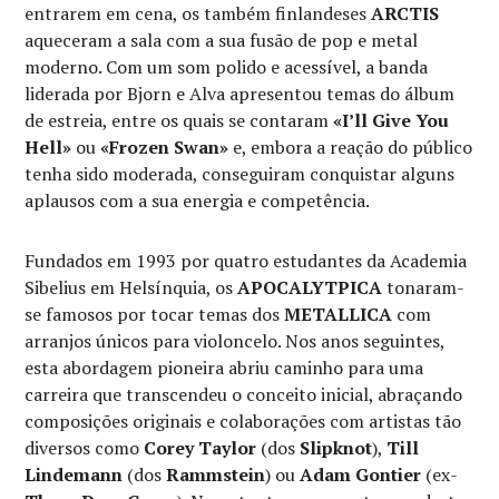
entrarem em cena, os também finlandeses
ARCTIS
aqueceram a sala com a sua fusão de pop e metal
moderno. Com um som polido e acessível, a banda
liderada por Bjorn e Alva apresentou temas do álbum
de estreia, entre os quais se contaram
«I’ll Give You
Hell»
ou
«Frozen Swan»
e, embora a reação do público
tenha sido moderada, conseguiram conquistar alguns
aplausos com a sua energia e competência.
Fundados em 1993 por quatro estudantes da Academia
Sibelius em Helsínquia, os
APOCALYTPICA
tonaram-
se famosos por tocar temas dos
METALLICA
com
arranjos únicos para violoncelo. Nos anos seguintes,
esta abordagem pioneira abriu caminho para uma
carreira que transcendeu o conceito inicial, abraçando
composições originais e colaborações com artistas tão
diversos como
Corey Taylor
(dos
Slipknot
),
Till
Lindemann
(dos
Rammstein
) ou
Adam Gontier
(ex-