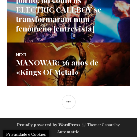
ELECTRIC CALLBOY se
artigos
transformaram num
fenómeno [entrevista]
NEXT
MANOWAR: 36 anos de
Next
post:
«Kings Of Metal»
SIDEBAR
Proudly powered by WordPress
Theme: Canard by
Automattic
.
Privacidade e Cookies