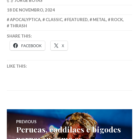
JORGE BOTAS
18 DE NOVEMBRO, 2024
APOCALYPTICA
,
CLASSIC
,
FEATURED
,
METAL
,
ROCK
,
THRASH
SHARE THIS:
FACEBOOK
X
LIKE THIS:
Navegação
PREVIOUS
Perucas, caddilacs e bigodes
Previous
de
post:
porno; ou como os