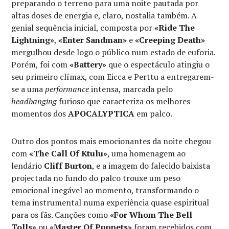
preparando o terreno para uma noite pautada por
altas doses de energia e, claro, nostalia também. A
genial sequência inicial, composta por
«Ride The
Lightning»
,
«Enter Sandman»
e
«Creeping Death»
mergulhou desde logo o público num estado de euforia.
Porém, foi com
«Battery»
que o espectáculo atingiu o
seu primeiro clímax, com Eicca e Perttu a entregarem-
se a uma
performance
intensa, marcada pelo
headbanging
furioso que caracteriza os melhores
momentos dos
APOCALYPTICA
em palco.
Outro dos pontos mais emocionantes da noite chegou
com
«The Call Of Ktulu»
, uma homenagem ao
lendário
Cliff Burton
, e a imagem do falecido baixista
projectada no fundo do palco trouxe um peso
emocional inegável ao momento, transformando o
tema instrumental numa experiência quase espiritual
para os fãs. Canções como
«For Whom The Bell
Tolls»
ou
«Master Of Puppets»
foram recebidos com