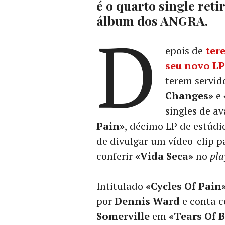
é o quarto single ret
álbum dos ANGRA.
D
epois de
ter
seu novo LP
terem servi
Changes»
e
singles de a
Pain»
, décimo LP de estúdi
de divulgar um vídeo-clip pa
conferir
«Vida Seca»
no
pla
Intitulado
«Cycles Of Pain
por
Dennis Ward
e conta c
Somerville
em
«Tears Of 