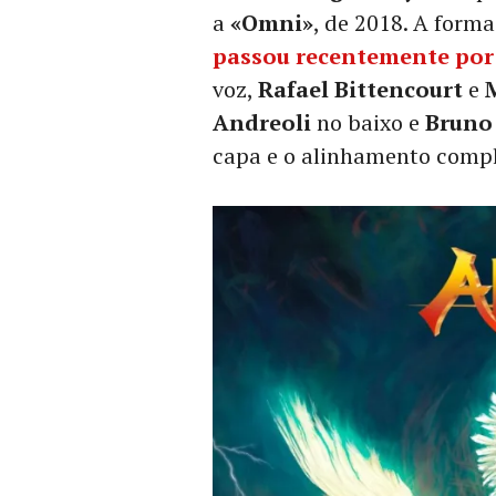
a
«Omni»
, de 2018. A form
passou recentemente por
voz,
Rafael Bittencourt
e
Andreoli
no baixo e
Bruno
capa e o alinhamento compl