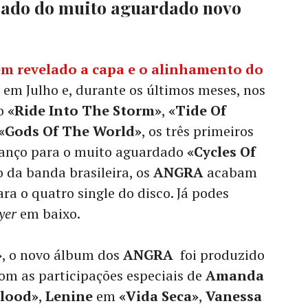
irado do muito aguardado novo
em revelado a capa e o alinhamento do
em Julho e, durante os últimos meses, nos
do
«Ride Into The Storm»
,
«Tide Of
«Gods Of The World»
, os três primeiros
vanço para o muito aguardado
«Cycles Of
o da banda brasileira, os
ANGRA
acabam
ra o quatro single do disco. Já podes
yer
em baixo.
»
, o novo álbum dos
ANGRA
foi produzido
om as participações especiais de
Amanda
Blood»
,
Lenine
em
«Vida Seca»
,
Vanessa