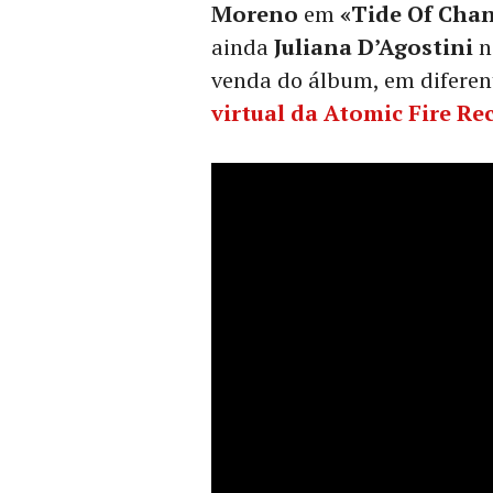
Moreno
em
«Tide Of Chang
ainda
Juliana D’Agostini
n
venda do álbum, em diferen
virtual da Atomic Fire Re