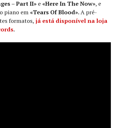
es – Part II»
e
«Here In The Now»
, e
o piano em
«Tears Of Blood»
. A pré-
tes formatos,
já está disponível na loja
cords
.