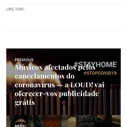
LIKE THIS:
Navegação
PREVIOUS
Músicos afectados pelos
Previous
de
post:
cancelamentos do
coronavírus — a LOUD! vai
artigos
oferecer-vos publicidade
grátis
NEXT