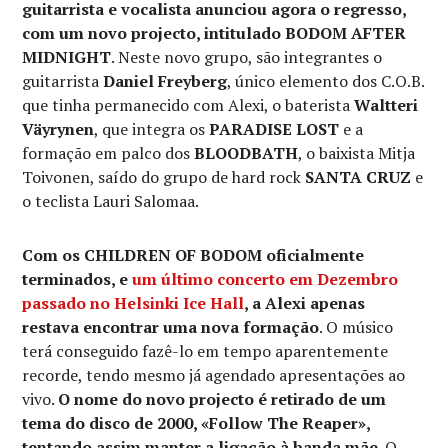
guitarrista e vocalista anunciou agora o regresso,
com um novo projecto, intitulado BODOM AFTER
MIDNIGHT
. Neste novo grupo, são integrantes o
guitarrista
Daniel Freyberg
, único elemento dos C.O.B.
que tinha permanecido com Alexi, o baterista
Waltteri
Väyrynen
, que integra os
PARADISE LOST
e a
formação em palco dos
BLOODBATH
, o baixista Mitja
Toivonen, saído do grupo de hard rock
SANTA CRUZ
e
o teclista Lauri Salomaa.
Com os CHILDREN OF BODOM oficialmente
terminados, e
um último concerto em Dezembro
passado no Helsinki Ice Hall
, a Alexi apenas
restava encontrar uma nova formação
. O músico
terá conseguido fazê-lo em tempo aparentemente
recorde, tendo mesmo já agendado apresentações ao
vivo.
O nome do novo projecto é retirado de um
tema do disco de 2000, «Follow The Reaper»,
tentando assim manter a ligação à banda mãe
. O