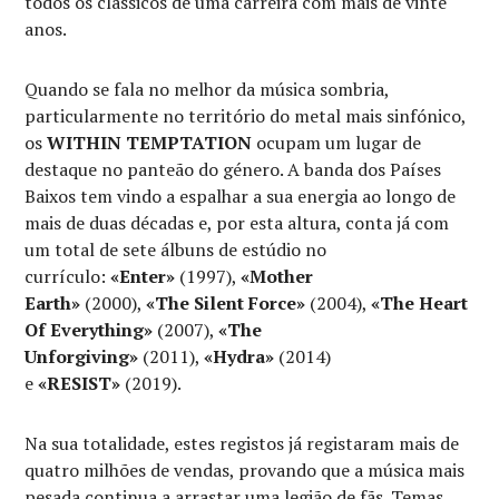
todos os clássicos de uma carreira com mais de vinte
anos.
Quando se fala no melhor da música sombria,
particularmente no território do metal mais sinfónico,
os
WITHIN TEMPTATION
ocupam um lugar de
destaque no panteão do género. A banda dos Países
Baixos tem vindo a espalhar a sua energia ao longo de
mais de duas décadas e, por esta altura, conta já com
um total de sete álbuns de estúdio no
currículo:
«Enter»
(1997),
«Mother
Earth»
(2000),
«The Silent Force»
(2004),
«The Heart
Of Everything»
(2007),
«The
Unforgiving»
(2011),
«Hydra»
(2014)
e
«RESIST»
(2019).
Na sua totalidade, estes registos já registaram mais de
quatro milhões de vendas, provando que a música mais
pesada continua a arrastar uma legião de fãs. Temas