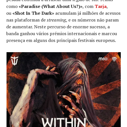
como
«Paradise (What About Us?)»
, com
Tarja
,
ou
«Shot In The Dark»
acumulam já milhões de acessos
nas plataformas de
streaming
, e os números não param
de aumentar. Neste percurso de enorme sucesso, a
banda ganhou vários prémios internacionais e marcou
presença em alguns dos principais festivais europeus.