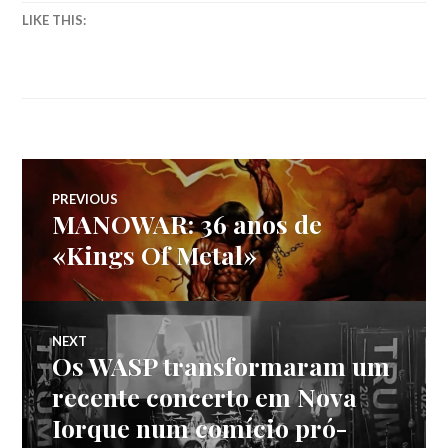
LIKE THIS:
Navegação
PREVIOUS
MANOWAR: 36 anos de
Previous
de
post:
«Kings Of Metal»
artigos
NEXT
Os WASP transformaram um
Next
post:
recente concerto em Nova
Iorque num comício pró-