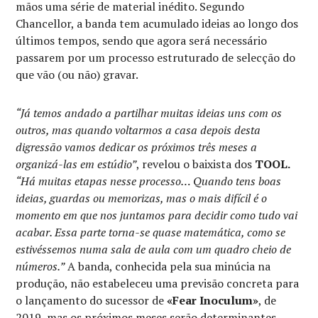
mãos uma série de material inédito. Segundo
Chancellor, a banda tem acumulado ideias ao longo dos
últimos tempos, sendo que agora será necessário
passarem por um processo estruturado de selecção do
que vão (ou não) gravar.
“Já temos andado a partilhar muitas ideias uns com os
outros, mas quando voltarmos a casa depois desta
digressão vamos dedicar os próximos três meses a
organizá-las em estúdio”
, revelou o baixista dos
TOOL.
“Há muitas etapas nesse processo… Quando tens boas
ideias, guardas ou memorizas, mas o mais difícil é o
momento em que nos juntamos para decidir como tudo vai
acabar. Essa parte torna-se quase matemática, como se
estivéssemos numa sala de aula com um quadro cheio de
números.”
A banda, conhecida pela sua minúcia na
produção, não estabeleceu uma previsão concreta para
o lançamento do sucessor de
«Fear Inoculum»
, de
2019, mas os próximos meses serão determinantes