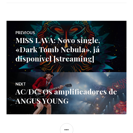
Navegação
PREVIOUS
MISS LAVA: Novo single,
Previous
de
post:
«Dark Tomb Nebula», já
disponível [streaming]
artigos
NEXT
AC/DC: Os amplificadores de
Next
post:
ANGUS YOUNG
SIDEBAR