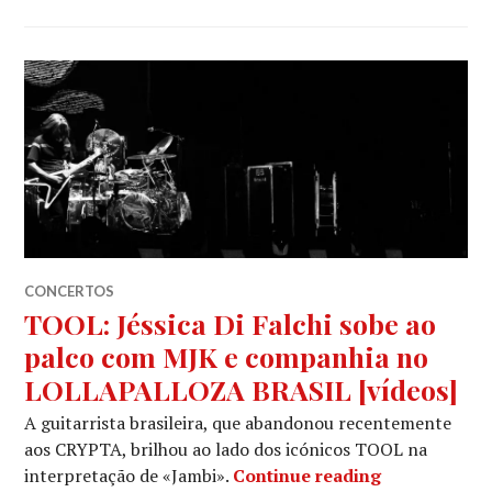
CONCERTOS
TOOL: Jéssica Di Falchi sobe ao
palco com MJK e companhia no
LOLLAPALLOZA BRASIL [vídeos]
A guitarrista brasileira, que abandonou recentemente
aos CRYPTA, brilhou ao lado dos icónicos TOOL na
TOOL: Jéssi
interpretação de «Jambi».
Continue reading