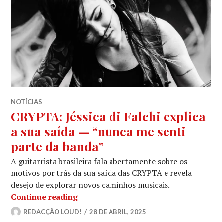
NOTÍCIAS
CRYPTA: Jéssica di Falchi explica
a sua saída — “nunca me senti
parte da banda”
A guitarrista brasileira fala abertamente sobre os
motivos por trás da sua saída das CRYPTA e revela
desejo de explorar novos caminhos musicais.
CRYPTA: Jéssica di Falchi explica a 
Continue reading
REDACÇÃO LOUD!
28 DE ABRIL, 2025