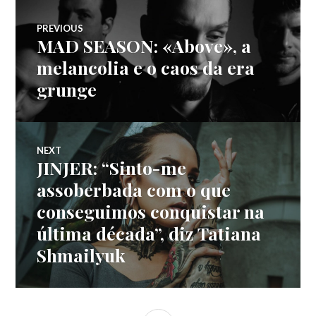
Navegação
PREVIOUS
MAD SEASON: «Above», a
Previous
de
post:
melancolia e o caos da era
grunge
artigos
NEXT
JINJER: “Sinto-me
Next
post:
assoberbada com o que
conseguimos conquistar na
última década”, diz Tatiana
Shmailyuk