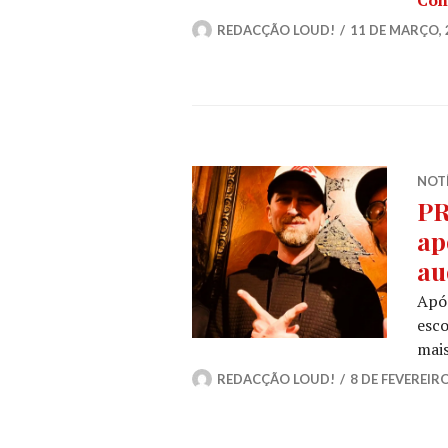
REDACÇÃO LOUD!
11 DE MARÇO, 
NOT
PR
ap
au
Após
esco
mais
REDACÇÃO LOUD!
8 DE FEVEREIRO