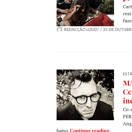
Cart
rest
faz
REDACÇÃO LOUD!
25 DE OUTUBR
ESTR
M
Ce
in
Co-
PER
Ange
MAYNARD 
baixo.
Continue reading