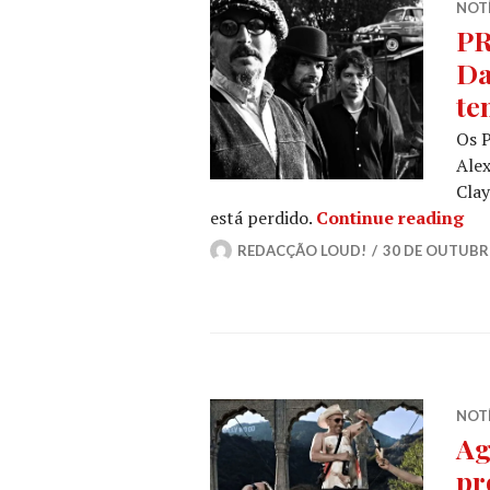
NOT
PR
Da
te
Os 
Alex
Cla
PR
está perdido.
Continue reading
REDACÇÃO LOUD!
30 DE OUTUBR
NOT
Ag
pr