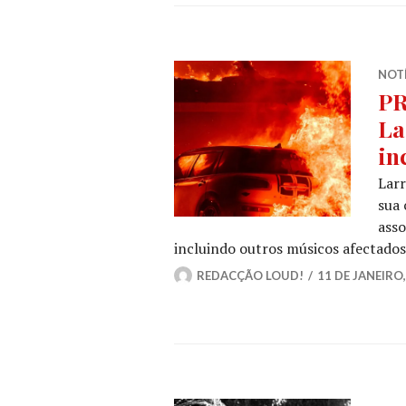
NOT
PR
La
in
Larr
sua 
asso
incluindo outros músicos afectados
REDACÇÃO LOUD!
11 DE JANEIRO,