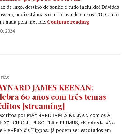
az de luxo, destino de sonho e tudo incluído! Dúvidas
assem, aqui está mais uma prova de que os TOOL não
Agora os TOOL també
em nada pela metade.
Continue reading
O, 2024
EIAS
AYNARD JAMES KEENAN:
lebra 60 anos com três temas
éditos [streaming]
escritos por MAYNARD JAMES KEENAN com os A
FECT CIRCLE, PUSCIFER e PRIMUS, «Kindred», «No
l» e «Pablo’s Hippos» já podem ser escutados em
JAMES KEENAN: Celebra 60 anos com três temas inédito