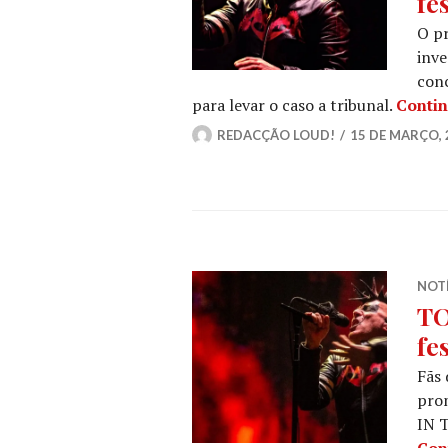
fe
O pr
inve
conc
para levar o caso a tribunal.
Contin
REDACÇÃO LOUD!
15 DE MARÇO, 
NOT
TO
fe
Fãs
prom
IN 
Con