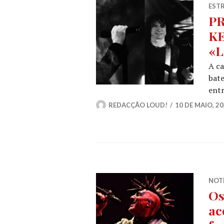
ESTR
PR
KE
«L
A c
bate
entr
REDACÇÃO LOUD!
10 DE MAIO, 2
NOT
Os
ac