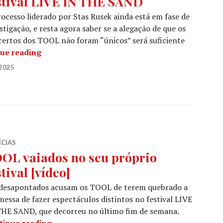
stival LIVE IN THE SAND
ocesso liderado por Stas Rusek ainda está em fase de
stigação, e resta agora saber se a alegação de que os
ertos dos TOOL não foram “únicos” será suficiente
Os TOOL enfrentam uma potencial acção judici
ue reading
2025
ÍCIAS
OL vaiados no seu próprio
stival [vídeo]
 desapontados acusam os TOOL de terem quebrado a
essa de fazer espectáculos distintos no festival LIVE
THE SAND, que decorreu no último fim de semana.
TOOL vaiados no seu próprio festival [vídeo
tinue reading