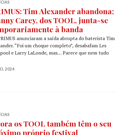
ÍCIAS
IMUS: Tim Alexander abandona;
nny Carey, dos TOOL, junta-se
mporariamente à banda
PRIMUS anunciaram a saída abrupta do baterista Tim
ander. “Foi um choque completo”, desabafam Les
ypool e Larry LaLonde, mas… Parece que nem tudo
IMUS: Tim Alexander abandona; Danny Carey, dos TOOL, 
O, 2024
ÍCIAS
ora os TOOL também têm o seu
óximo próprio festival