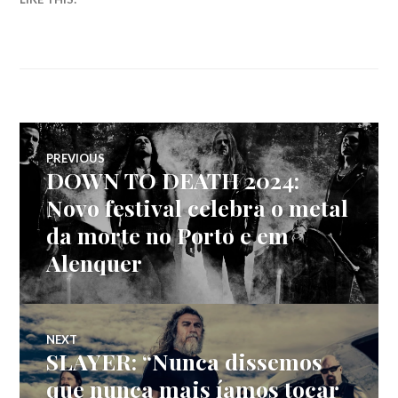
Navegação
PREVIOUS
DOWN TO DEATH 2024:
Previous
de
post:
Novo festival celebra o metal
da morte no Porto e em
artigos
Alenquer
NEXT
SLAYER: “Nunca dissemos
Next
post:
que nunca mais íamos tocar