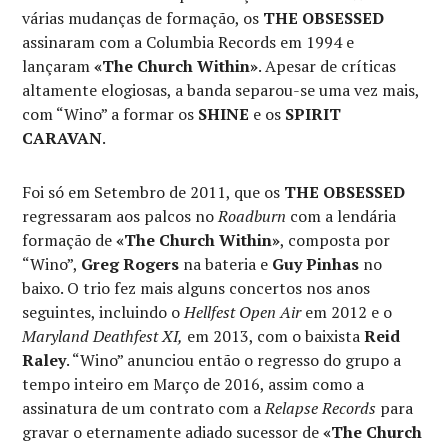
várias mudanças de formação, os
THE OBSESSED
assinaram com a Columbia Records em 1994 e
lançaram
«The Church Within»
. Apesar de críticas
altamente elogiosas, a banda separou-se uma vez mais,
com “Wino” a formar os
SHINE
e os
SPIRIT
CARAVAN
.
Foi só em Setembro de 2011, que os
THE OBSESSED
regressaram aos palcos no
Roadburn
com a lendária
formação de
«The Church Within»
, composta por
“Wino”,
Greg Rogers
na bateria e
Guy Pinhas
no
baixo. O trio fez mais alguns concertos nos anos
seguintes, incluindo o
Hellfest Open Air
em 2012 e o
Maryland Deathfest XI,
em 2013, com o baixista
Reid
Raley
. “Wino” anunciou então o regresso do grupo a
tempo inteiro em Março de 2016, assim como a
assinatura de um contrato com a
Relapse Records
para
gravar o eternamente adiado sucessor de
«The Church