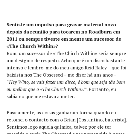
Sentiste um impulso para gravar material novo
depois da reunião para tocarem no Roadburn em
2011 ou sempre tiveste em mente um sucessor de
«The Church Within»?
Bom, um sucessor de «The Chirch Within» seria sempre
um desígnio de respeito. Acho que é um disco bastante
intenso e lembro-me do meu amigo Reid Raley – que foi
baixista nos The Obsessed – me dizer há uns anos –
“
Hey Wino, se vais fazer um disco, é bom que seja tão bom
ou melhor que o «The Church Within»!
”. Portanto, eu
sabia no que me estava a meter.
Basicamente, as coisas ganharam forma quando eu
retomei o contacto com o Brian [Costantino, baterista].
Sentimos logo aquela química, talvez por ele ter
crescido a ouvir The Obsessed e ter pertencido à nossa