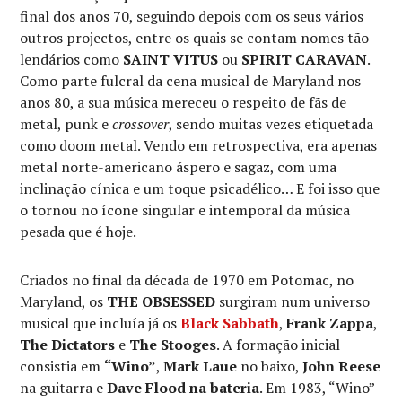
final dos anos 70, seguindo depois com os seus vários
outros projectos, entre os quais se contam nomes tão
lendários como
SAINT VITUS
ou
SPIRIT CARAVAN
.
Como parte fulcral da cena musical de Maryland nos
anos 80, a sua música mereceu o respeito de fãs de
metal, punk e
crossover
, sendo muitas vezes etiquetada
como doom metal. Vendo em retrospectiva, era apenas
metal norte-americano áspero e sagaz, com uma
inclinação cínica e um toque psicadélico… E foi isso que
o tornou no ícone singular e intemporal da música
pesada que é hoje.
Criados no final da década de 1970 em Potomac, no
Maryland, os
THE OBSESSED
surgiram num universo
musical que incluía já os
Black Sabbath
,
Frank Zappa
,
The Dictators
e
The Stooges
. A formação inicial
consistia em
“Wino”
,
Mark Laue
no baixo,
John Reese
na guitarra e
Dave Flood na bateria
. Em 1983, “Wino”