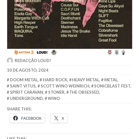
REDACÇÃO LOUD!
10 DE AGOSTO, 2024
DOOM METAL
,
HARD ROCK
,
HEAVY METAL
,
METAL
,
SAINT VITUS
,
SCOTT WINO WEINRICH
,
SONICBLAST FEST
,
SPIRIT CARAVAN
,
STONER
,
THE OBSESSED
,
UNDERGROUND
,
WINO
SHARE THIS:
FACEBOOK
X
LIKE THIS: