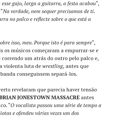
esse gajo, larga a guitarra, a festa acabou
“,
 “
Na verdade, nem sequer precisamos de ti.
ra no palco e reflecte sobre o que está a
 sobre isso, meu. Porque isto é para sempre
“,
is os músicos começaram a empurrar-se e
 correndo um atrás do outro pelo palco e,
a violenta luta de
wrestling
, antes que
 banda conseguissem separá-los.
certo revelaram que parecia haver tensão
 BRIAN JONESTOWN MASSACRE
antes
co. “
O vocalista passou uma série de tempo a
diotas e ofendeu várias vezes um dos