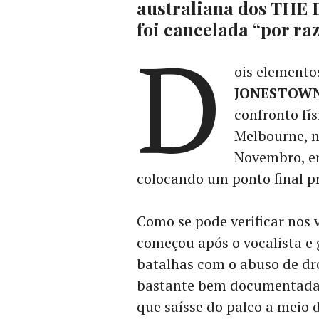
australiana dos T
foi cancelada “por ra
D
ois elemento
JONESTOW
confronto fí
Melbourne, na
Novembro, e
colocando um ponto final p
Como se pode verificar nos 
começou após o vocalista e 
batalhas com o abuso de dro
bastante bem documentadas,
que saísse do palco a meio