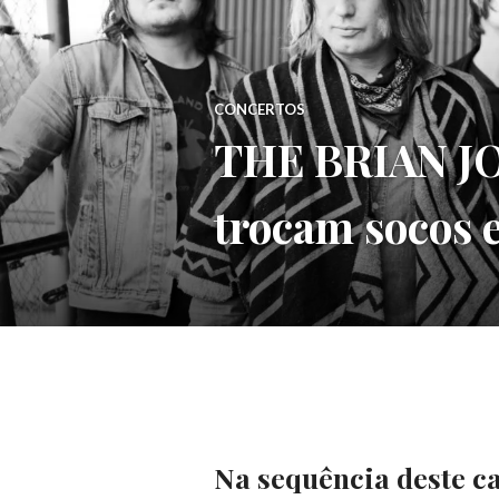
CONCERTOS
THE BRIAN J
trocam socos 
Na sequência deste ca