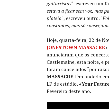
guitarristas
“, escreveu um fã
estava a ficar sem voz, mas pa
plateia
“, escreveu outro. “
Fo
constantes, mas só conseguim
Hoje, quarta-feira, 22 de N
JONESTOWN MASSACRE
e
anunciaram que os concert
Castlemaine, esta noite, e p
foram cancelados “por razõ
MASSACRE
têm andado em 
LP de estúdio,
«Your Future
Fevereiro deste ano.