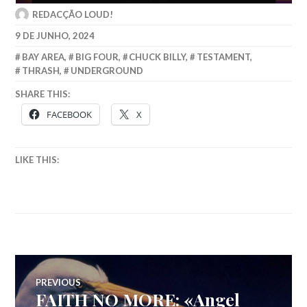
REDACÇÃO LOUD!
9 DE JUNHO, 2024
BAY AREA
,
BIG FOUR
,
CHUCK BILLY
,
TESTAMENT
,
THRASH
,
UNDERGROUND
SHARE THIS:
FACEBOOK
X
LIKE THIS:
Navegação
PREVIOUS
FAITH NO MORE: «Angel
Previous