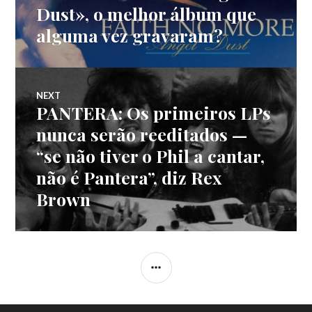
de
post:
Dust», o melhor álbum que
alguma vez gravaram?
artigos
NEXT
PANTERA: Os primeiros LPs
Next
post:
nunca serão reeditados —
“se não tiver o Phil a cantar,
não é Pantera”, diz Rex
Brown
SIDEBAR