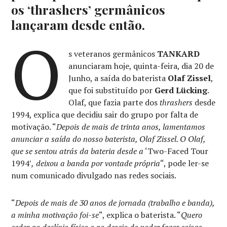
os ‘thrashers’ germânicos
lançaram desde então.
O
s veteranos germânicos
TANKARD
anunciaram hoje, quinta-feira, dia 20 de
Junho, a saída do baterista
Olaf Zissel
,
que foi substituído por
Gerd Lücking
.
Olaf, que fazia parte dos
thrashers
desde
1994, explica que decidiu sair do grupo por falta de
motivação. “
Depois de mais de trinta anos, lamentamos
anunciar a saída do nosso baterista, Olaf Zissel. O Olaf,
que se sentou atrás da bateria desde a
‘Two-Faced Tour
1994′
,
deixou a banda por vontade própria
“, pode ler-se
num comunicado divulgado nas redes sociais.
“
Depois de mais de 30 anos de jornada (trabalho e banda),
a minha motivação foi-se
“, explica o baterista. “
Quero
ceder ao declínio físico e ao desejo de poder fazer coisas