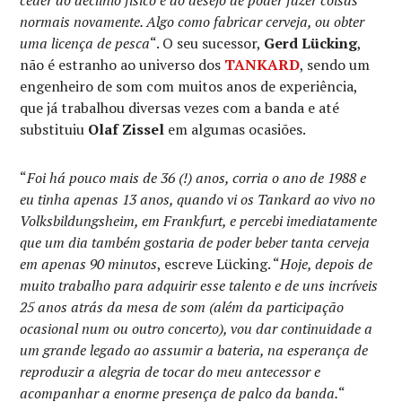
normais novamente. Algo como fabricar cerveja, ou obter
uma licença de pesca
“. O seu sucessor,
Gerd Lücking
,
não é estranho ao universo dos
TANKARD
, sendo um
engenheiro de som com muitos anos de experiência,
que já trabalhou diversas vezes com a banda e até
substituiu
Olaf Zissel
em algumas ocasiões.
“
Foi há pouco mais de 36 (!) anos, corria o ano de 1988 e
eu tinha apenas 13 anos, quando vi os Tankard ao vivo no
Volksbildungsheim, em Frankfurt, e percebi imediatamente
que um dia também gostaria de poder beber tanta cerveja
em apenas 90 minutos
, escreve Lücking. “
Hoje, depois de
muito trabalho para adquirir esse talento e de uns incríveis
25 anos atrás da mesa de som (além da participação
ocasional num ou outro concerto), vou dar continuidade a
um grande legado ao assumir a bateria, na esperança de
reproduzir a alegria de tocar do meu antecessor e
acompanhar a enorme presença de palco da banda.
“