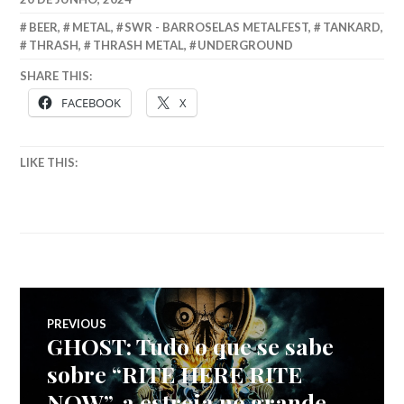
BEER
,
METAL
,
SWR - BARROSELAS METALFEST
,
TANKARD
,
THRASH
,
THRASH METAL
,
UNDERGROUND
SHARE THIS:
FACEBOOK
X
LIKE THIS:
Navegação
PREVIOUS
GHOST: Tudo o que se sabe
Previous
de
post:
sobre “RITE HERE RITE
NOW”, a estreia no grande