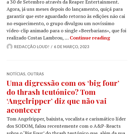
a 30 de Setembro através da Reaper Entertainment.
Agora, já uns meses depois do lançamento, quiçá para
garantir que este aguardado retorno às edições não cai
no esquecimento, o grupo divulgou um novíssimo
vídeo-clip animado para o single «Beerbarians», que foi
TANKARD: 
realizado Costas Lambrou, …
Continue reading
REDACÇÃO LOUD!
6 DE MARÇO, 2023
NOTÍCIAS
,
OUTRAS
Uma digressão com os ‘big four’
do thrash teutónico? Tom
‘Angelripper’ diz que não vai
acontecer
Tom Angelripper, baixista, vocalista e carismático líder
dos SODOM, falou recentemente com o A&P-Reacts
sobre o ‘Big Four’ do thrash teutónico que, além da sua