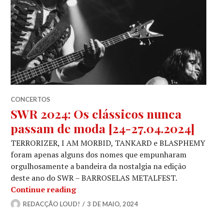
CONCERTOS
SWR 2024: Os clássicos nunca
passam de moda [24-27.04.2024]
TERRORIZER, I AM MORBID, TANKARD e BLASPHEMY
foram apenas alguns dos nomes que empunharam
orgulhosamente a bandeira da nostalgia na edição
deste ano do SWR – BARROSELAS METALFEST.
SWR 2024: Os clássicos nunca passam
Continue reading
REDACÇÃO LOUD!
3 DE MAIO, 2024