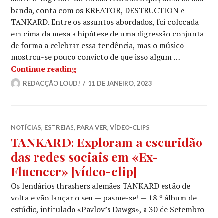
banda, conta com os KREATOR, DESTRUCTION e
TANKARD. Entre os assuntos abordados, foi colocada
em cima da mesa a hipótese de uma digressão conjunta
de forma a celebrar essa tendência, mas o músico
mostrou-se pouco convicto de que isso algum …
Uma digressão com os ‘big four’ do t
Continue reading
REDACÇÃO LOUD!
11 DE JANEIRO, 2023
NOTÍCIAS
,
ESTREIAS
,
PARA VER
,
VÍDEO-CLIPS
TANKARD: Exploram a escuridão
das redes sociais em «Ex-
Fluencer» [vídeo-clip]
Os lendários thrashers alemães TANKARD estão de
volta e vão lançar o seu — pasme-se! — 18.º álbum de
estúdio, intitulado «Pavlov’s Dawgs», a 30 de Setembro