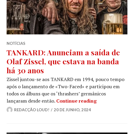
NOTÍCIAS
TANKARD: Anunciam a saída de
Olaf Zissel, que estava na banda
há 30 anos
Zissel juntou-se aos TANKARD em 1994, pouco tempo
após o lançamento de «Two-Faced» e participou em
todos os álbuns que os ‘thrashers’ germânicos
TANKARD: Anunci
lançaram desde então.
Continue reading
REDACÇÃO LOUD!
20 DE JUNHO, 2024