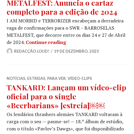
METALFEST: Anuncia o cartaz
completo para a edição de 2024
I AM MORBID e TERRORIZER encabeçam a derradeira
vaga de confirmações para o SWR – BARROSELAS
METALFEST, que decorre entre os dias 24 e 27 de Abril
SWR – BARROSELAS METALFEST
de 2024.
Continue reading
REDACÇÃO LOUD!
19 DE DEZEMBRO, 2023
NOTÍCIAS
,
ESTREIAS
,
PARA VER
,
VÍDEO-CLIPS
TANKARD: Lançam um vídeo-clip
oficial para o single
«Beerbarians» [estreia]￼￼
Os lendários thrashers alemães TANKARD voltaram à
carga com o seu — pasme-se! — 18.º álbum de estúdio,
com o título «Pavlov’s Dawgs», que foi disponibilizado