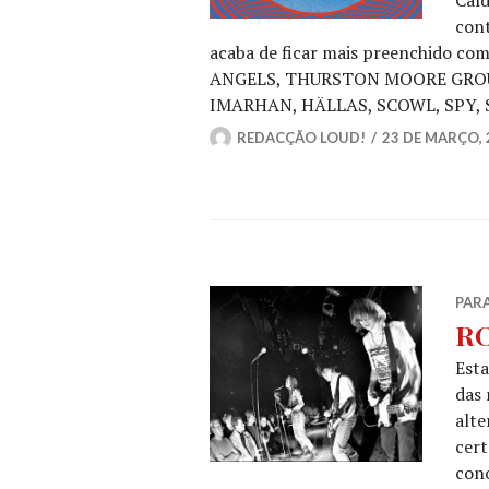
cont
acaba de ficar mais preenchido co
ANGELS, THURSTON MOORE GROU
IMARHAN, HÄLLAS, SCOWL, SPY,
REDACÇÃO LOUD!
23 DE MARÇO, 
PAR
RO
Est
das 
alte
cert
cono