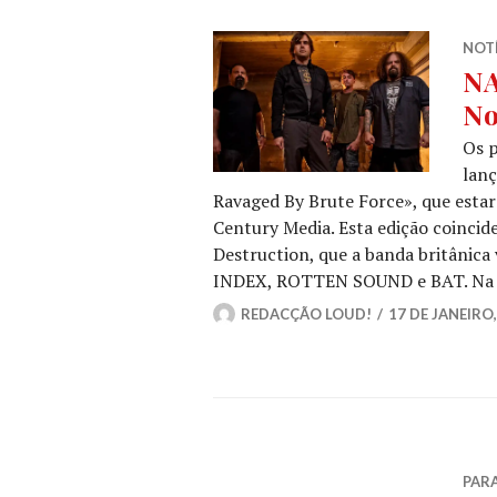
NOT
N
No
Os 
lanç
Ravaged By Brute Force», que estar
Century Media. Esta edição coincid
Destruction, que a banda britânic
INDEX, ROTTEN SOUND e BAT. Na
REDACÇÃO LOUD!
17 DE JANEIRO,
PAR