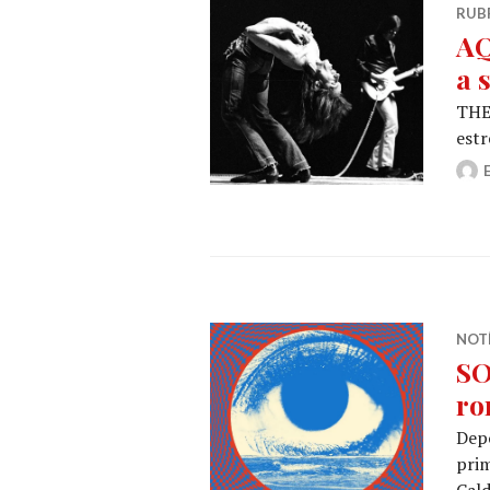
RUB
AQ
a 
THE
estr
NOT
SO
ro
Depo
prim
Cald