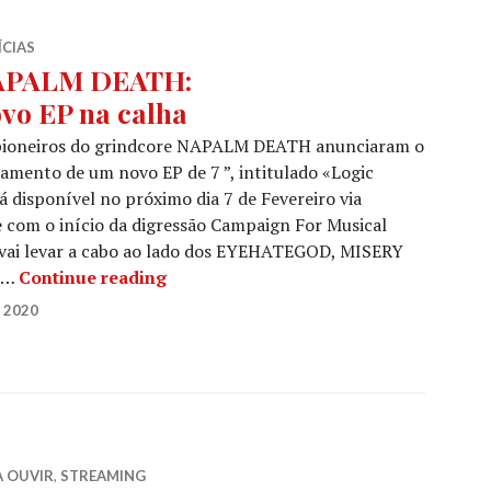
ÍCIAS
APALM DEATH:
vo EP na calha
pioneiros do grindcore NAPALM DEATH anunciaram o
amento de um novo EP de 7 ”, intitulado «Logic
á disponível no próximo dia 7 de Fevereiro via
e com o início da digressão Campaign For Musical
a vai levar a cabo ao lado dos EYEHATEGOD, MISERY
NAPALM DEATH:
 …
Continue reading
Novo EP na calha
 2020
A OUVIR
,
STREAMING