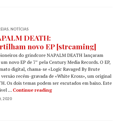
EIAS
,
NOTÍCIAS
APALM DEATH:
rtilham novo EP [streaming]
pioneiros do grindcore NAPALM DEATH lançaram
 um novo EP de 7″ pela Century Media Records. O EP,
mato digital, chama-se «Logic Ravaged By Brute
a versão recém-gravada de «White Kross», um original
. Os dois temas podem ser escutados em baixo. Este
NAPALM DEATH:
ável …
Continue reading
Partilham novo EP [streaming]
, 2020