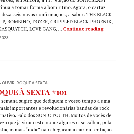
inua a tomar forma a bom ritmo. Agora, o cartaz
m dezasseis novas confirmações; a saber: THE BLACK
P, BOMBINO, DOZER, CRIPPLED BLACK PHOENIX,
SONICBLAST 
 SASQUATCH, LOVE GANG, …
Continue reading
2023
A OUVIR
,
ROQUE À SEXTA
QUE À SEXTA #101
a semana sugiro que dediquem o vosso tempo a uma
mais importantes e revolucionárias bandas de rock
rnativo. Falo dos SONIC YOUTH. Muitos de vocês de
eza que já viram este nome algures e, se calhar, pela
tação mais “indie” não chegaram a cair na tentação