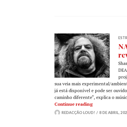
ESTR
NA
re
Sha
DEAT
pro
sua veia mais experimental/ambien
já está disponível e pode ser ouvi
caminho diferente“, explica o músi
NAPALM DEATH: 
Continue reading
REDACÇÃO LOUD!
8 DE ABRIL, 20