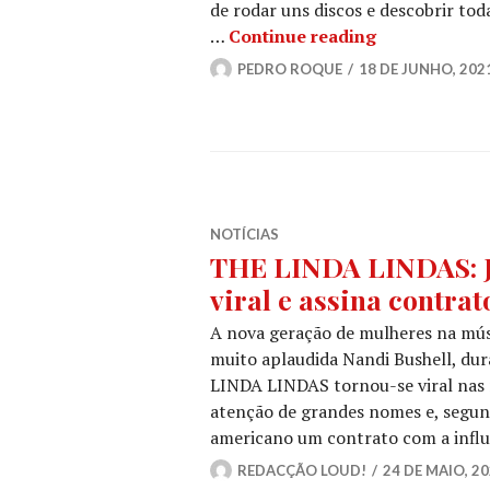
de rodar uns discos e descobrir tod
ROQUE À SEX
…
Continue reading
PEDRO ROQUE
18 DE JUNHO, 202
NOTÍCIAS
THE LINDA LINDAS: J
viral e assina contrat
A nova geração de mulheres na músi
muito aplaudida Nandi Bushell, du
LINDA LINDAS tornou-se viral nas r
atenção de grandes nomes e, segun
americano um contrato com a infl
REDACÇÃO LOUD!
24 DE MAIO, 2