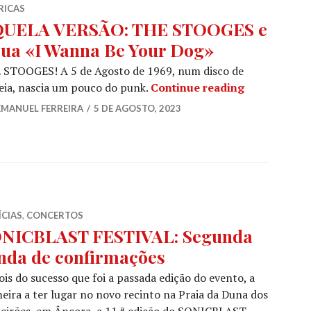
RICAS
UELA VERSÃO: THE STOOGES e
sua «I Wanna Be Your Dog»
 STOOGES! A 5 de Agosto de 1969, num disco de
AQUELA VER
eia, nascia um pouco do punk.
Continue reading
EMANUEL FERREIRA
5 DE AGOSTO, 2023
ÍCIAS
,
CONCERTOS
NICBLAST FESTIVAL: Segunda
nda de confirmações
is do sucesso que foi a passada edição do evento, a
eira a ter lugar no novo recinto na Praia da Duna dos
eirões, em Âncora, a 11.ª edição do SONICBLAST