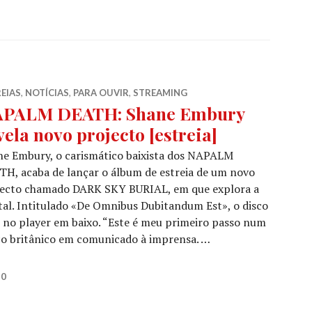
EIAS
,
NOTÍCIAS
,
PARA OUVIR
,
STREAMING
PALM DEATH: Shane Embury
vela novo projecto [estreia]
ne Embury, o carismático baixista dos NAPALM
H, acaba de lançar o álbum de estreia de um novo
jecto chamado DARK SKY BURIAL, em que explora a
tal. Intitulado «De Omnibus Dubitandum Est», o disco
do no player em baixo. “Este é meu primeiro passo num
co britânico em comunicado à imprensa. …
Shane Embury revela novo projecto [estreia]
20