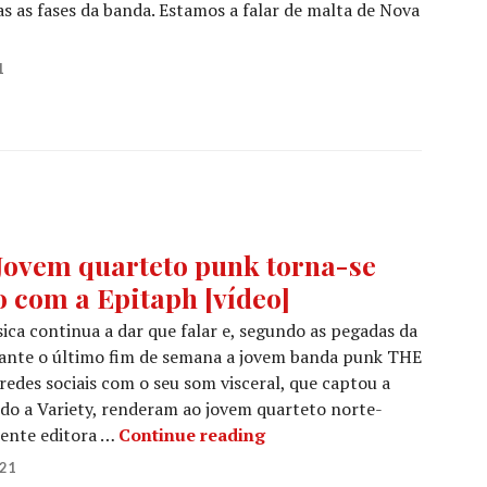
as as fases da banda. Estamos a falar de malta de Nova
TA #101
1
ovem quarteto punk torna-se
o com a Epitaph [vídeo]
ca continua a dar que falar e, segundo as pegadas da
rante o último fim de semana a jovem banda punk THE
edes sociais com o seu som visceral, que captou a
do a Variety, renderam ao jovem quarteto norte-
THE LINDA LINDAS: Jovem q
uente editora …
Continue reading
021