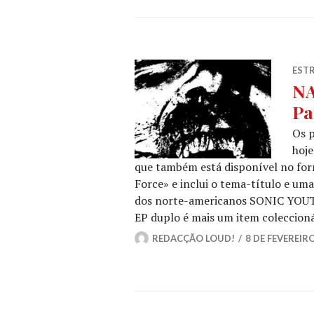
ESTR
N
Pa
Os 
hoje
que também está disponível no for
Force» e inclui o tema-título e um
dos norte-americanos SONIC YOUTH
EP duplo é mais um item coleccion
REDACÇÃO LOUD!
8 DE FEVEREIRO