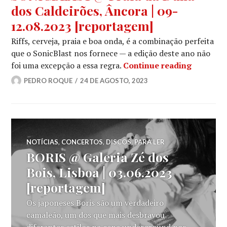
dos Caldeirões, Âncora | 09-
12.08.2023 [reportagem]
Riffs, cerveja, praia e boa onda, é a combinação perfeita
que o SonicBlast nos fornece — a edição deste ano não
SONICBLA
foi uma excepção a essa regra.
Continue reading
PEDRO ROQUE
24 DE AGOSTO, 2023
NOTÍCIAS
,
CONCERTOS
,
DISCOS
,
PARA LER
BORIS @ Galeria Zé dos
Bois, Lisboa | 03.06.2023
[reportagem]
Os japoneses Boris são um verdadeiro
camaleão, um dos que mais desbravou
diferentes estilos na cena underground nos