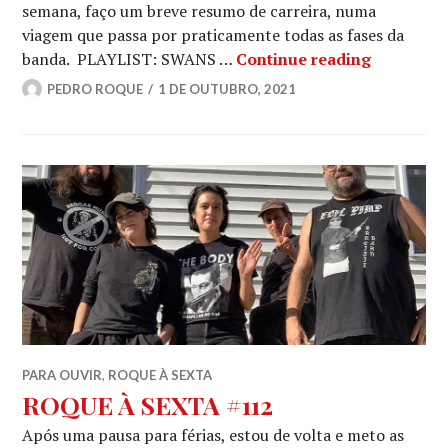
semana, faço um breve resumo de carreira, numa
viagem que passa por praticamente todas as fases da
ROQUE À 
banda. PLAYLIST: SWANS …
Continue reading
PEDRO ROQUE
1 DE OUTUBRO, 2021
PARA OUVIR
,
ROQUE À SEXTA
ROQUE À SEXTA #112
Após uma pausa para férias, estou de volta e meto as