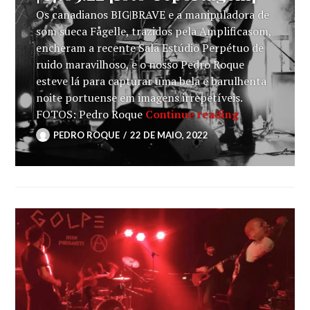
Os canadianos BIG|BRAVE e a manipuladora de
som sueca Fågelle, trazidos pela Amplificasom,
encheram a recente Sala Estúdio Perpétuo de
ruido maravilhoso, e o nosso Pedro Roque
esteve lá para capturar uma bela e barulhenta
noite portuense em imagens irrepetíveis.
BIG|BRAVE + 
FOTOS: Pedro Roque
Continue reading
PEDRO ROQUE
22 DE MAIO, 2022