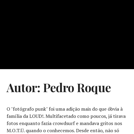
Autor:
Pedro Roque
O "fotógrafo punk" foi uma adição mais do que óbvia à
família da LOUD!. Multifacetado como poucos, já tirava
fotos enquanto fazia crowdsurf e mandava gritos nos
M.O.T.Ü. quando o conhecemos. Desde então, não só