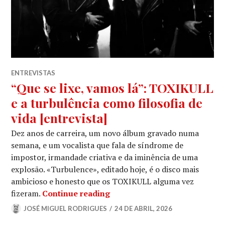
ENTREVISTAS
“Que se lixe, vamos lá”: TOXIKULL
e a turbulência como filosofia de
vida [entrevista]
Dez anos de carreira, um novo álbum gravado numa
semana, e um vocalista que fala de síndrome de
impostor, irmandade criativa e da iminência de uma
explosão. «Turbulence», editado hoje, é o disco mais
ambicioso e honesto que os TOXIKULL alguma vez
“Que se lixe, vamos lá”: TOXI
fizeram.
Continue reading
JOSÉ MIGUEL RODRIGUES
24 DE ABRIL, 2026