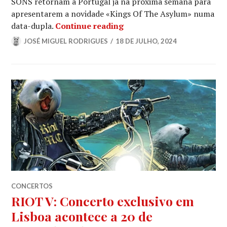
SONS retornam a Portugal já na próxima semana para
apresentarem a novidade «Kings Of The Asylum» numa
PHIL CAMPBELL: “Vamos dar
data-dupla.
Continue reading
JOSÉ MIGUEL RODRIGUES
18 DE JULHO, 2024
CONCERTOS
RIOT V: Concerto exclusivo em
Lisboa acontece a 20 de