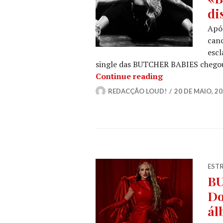
di
Apó
canc
escl
single das BUTCHER BABIES chegou
BUTCHER BABIES
Continue reading
REDACÇÃO LOUD!
20 DE MAIO, 2
ESTR
BU
Do
ál