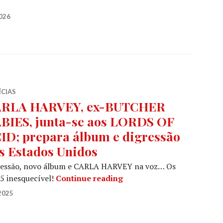
 revelam um novo single, intitulado «Lost In Your Tou
026
ÍCIAS
RLA HARVEY, ex-BUTCHER
BIES, junta-se aos LORDS OF
ID; prepara álbum e digressão
s Estados Unidos
ressão, novo álbum e CARLA HARVEY na voz… Os
CARLA HARVEY, ex-BUTCHE
 inesquecível!
Continue reading
2025