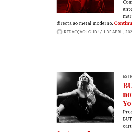
Com
ant
mar
directa ao metal moderno.
Continu
REDACÇÃO LOUD!
1 DE ABRIL, 20
ESTR
BU
no
Yo
Prod
BUT
cart