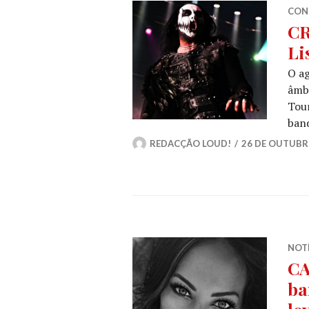
CON
CR
Li
O a
âmbi
Tour
band
REDACÇÃO LOUD!
26 DE OUTUBR
NOT
CA
ba