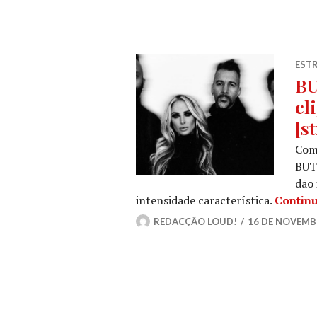
ESTR
BU
cl
[s
Com 
BUTC
dão 
intensidade característica.
Continu
REDACÇÃO LOUD!
16 DE NOVEMB