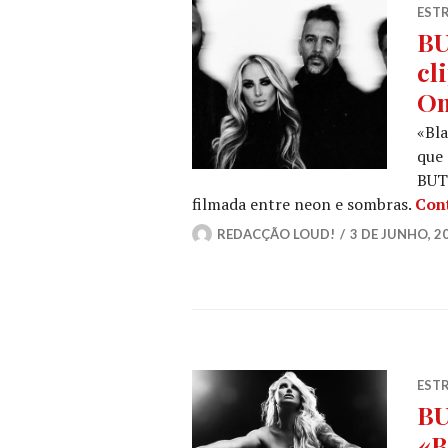
ESTR
BU
cl
On
«Bla
que 
BUT
filmada entre neon e sombras.
Con
REDACÇÃO LOUD!
3 DE JUNHO, 2
ESTR
BU
«B