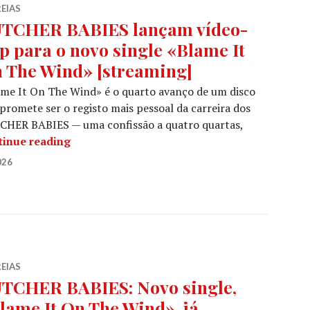
EIAS
TCHER BABIES lançam vídeo-
ip para o novo single «Blame It
 The Wind» [streaming]
me It On The Wind» é o quarto avanço de um disco
promete ser o registo mais pessoal da carreira dos
CHER BABIES — uma confissão a quatro quartas,
BUTCHER BABIES lançam vídeo-clip para o n
tinue reading
026
EIAS
TCHER BABIES: Novo single,
lame It On The Wind», já