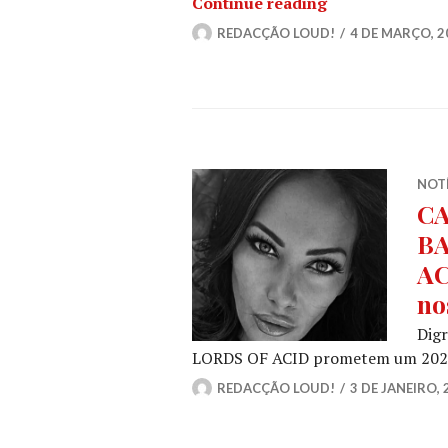
BUTCHER BABIES
Continue reading
REDACÇÃO LOUD!
4 DE MARÇO, 2
NOT
CA
BA
AC
no
Dig
LORDS OF ACID prometem um 2025
REDACÇÃO LOUD!
3 DE JANEIRO, 