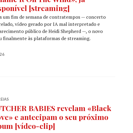
sponível [streaming]
s um fim de semana de contratempos — concerto
elado, vídeo gerado por IA mal interpretado e
arecimento público de Heidi Shepherd —, o novo
 finalmente às plataformas de streaming.
: Novo single, «Blame It On The Wind», já disponível [
026
EIAS
TCHER BABIES revelam «Black
ve» e antecipam o seu próximo
bum [vídeo-clip]