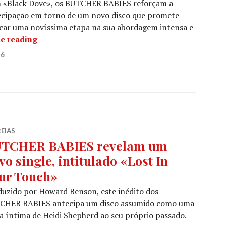
 «Black Dove», os BUTCHER BABIES reforçam a
ecipação em torno de um novo disco que promete
car uma novíssima etapa na sua abordagem intensa e
BUTCHER BABIES revelam «Black Dove» e anteci
e reading
26
EIAS
TCHER BABIES revelam um
vo single, intitulado «Lost In
ur Touch»
uzido por Howard Benson, este inédito dos
CHER BABIES antecipa um disco assumido como uma
a íntima de Heidi Shepherd ao seu próprio passado.