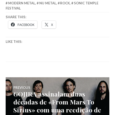
MODERN METAL
,
NU METAL
,
ROCK
,
SONIC TEMPLE
FESTIVAL
SHARE THIS:
FACEBOOK
X
LIKE THIS:
Navegação
PREVIOUS
GOJIRA assinalam duas
Previous
de
post:
décadas de «From Mars To
Sirius» com uma reedição de