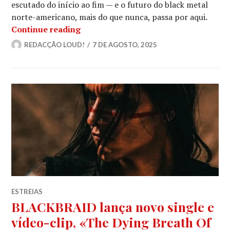
escutado do início ao fim — e o futuro do black metal
norte-americano, mais do que nunca, passa por aqui.
BLACKBRAID: Novo álbum, «Blackbraid
Continue reading
REDACÇÃO LOUD!
7 DE AGOSTO, 2025
ESTREIAS
BLACKBRAID lança novo single e
vídeo-clip, «The Dying Breath Of