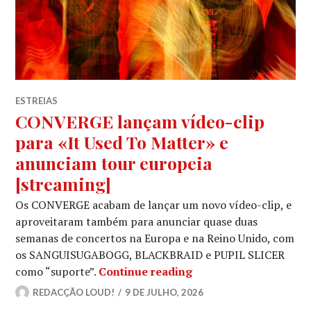
ESTREIAS
CONVERGE lançam vídeo-clip
para «It Used To Matter» e
anunciam tour europeia
[streaming]
Os CONVERGE acabam de lançar um novo vídeo-clip, e
aproveitaram também para anunciar quase duas
semanas de concertos na Europa e na Reino Unido, com
os SANGUISUGABOGG, BLACKBRAID e PUPIL SLICER
CONVERGE lançam víde
como “suporte”.
Continue reading
REDACÇÃO LOUD!
9 DE JULHO, 2026