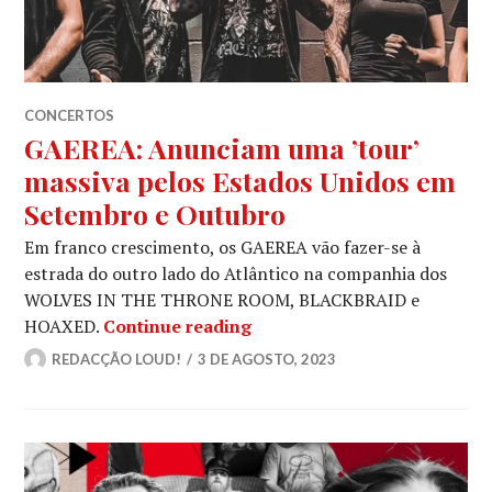
CONCERTOS
GAEREA: Anunciam uma ’tour’
massiva pelos Estados Unidos em
Setembro e Outubro
Em franco crescimento, os GAEREA vão fazer-se à
estrada do outro lado do Atlântico na companhia dos
WOLVES IN THE THRONE ROOM, BLACKBRAID e
GAEREA: Anunciam uma ’tou
HOAXED.
Continue reading
REDACÇÃO LOUD!
3 DE AGOSTO, 2023