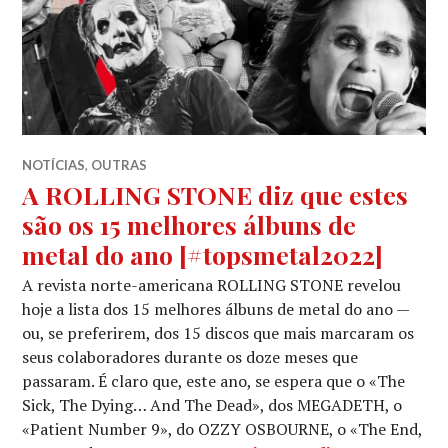
NOTÍCIAS
,
OUTRAS
A ROLLING STONE diz que estes
são os 15 melhores álbuns de
metal do ano [#topsmetal2022]
A revista norte-americana ROLLING STONE revelou
hoje a lista dos 15 melhores álbuns de metal do ano —
ou, se preferirem, dos 15 discos que mais marcaram os
seus colaboradores durante os doze meses que
passaram. É claro que, este ano, se espera que o «The
Sick, The Dying… And The Dead», dos MEGADETH, o
«Patient Number 9», do OZZY OSBOURNE, o «The End,