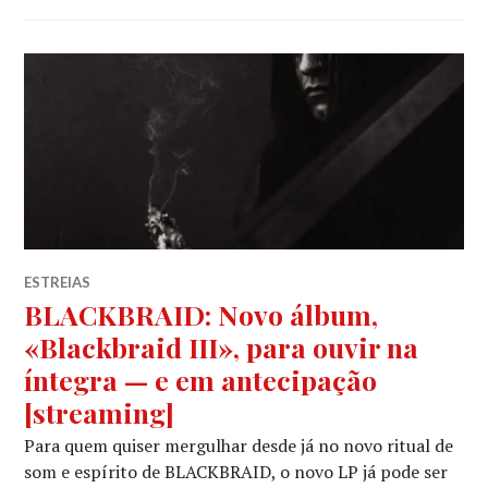
ESTREIAS
BLACKBRAID: Novo álbum,
«Blackbraid III», para ouvir na
íntegra — e em antecipação
[streaming]
Para quem quiser mergulhar desde já no novo ritual de
som e espírito de BLACKBRAID, o novo LP já pode ser